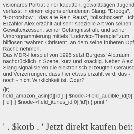
visionäres Porträt einer kaputten, gewalttätigen Jugend
verfasst in einem eigens erfundenen Slang: "Droogs",
"Horrorshow", "das alte Rein-Raus", "tollschocken" - Ic
Erzähler Alex erzählt auf sehr spezielle Art von seinen
Gewaltexzessen, seiner Gefängnisstrafe und seiner
Umprogrammierung mittels "Ludovico-Therapie" zum
hilflosen "wahren Christen", an dem seine früheren Opf
Rache nehmen.
Das MDR-Hörspiel von 1995 setzt Burgess' Alptraum
nachdrücklich in Szene, kurz und knackig. Neben Alex'
Slang signalisieren die elektronisch erzeugten Geräus
und Verzerrungen, dass hier etwas erzählt wird, das -
noch - nicht Wirklichkeit ist. Oder?
(jr)
field_amazon_asin[0]['id'] || $node->field_audible_id[0]
['id'] || $node->field_itunes_id[0]['id']) { print '
' . $korb . ' Jetzt direkt kaufen bei: