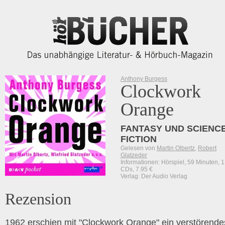
Anthony Burgess
Clockwork
Orange
FANTASY UND SCIENCE
FICTION
Gelesen von
Martin Olbertz
,
Robert
Glatzeder
Informationen: Hörspiel, 59 Minuten, 1
CDs, 7.95 €
Verlag: Der Audio Verlag
Rezension
1962 erschien mit "Clockwork Orange" ein verstörende