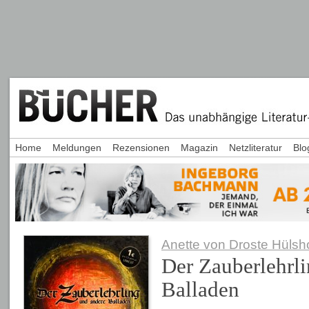
Home
Meldungen
Rezensionen
Magazin
Netzliteratur
Blo
Anette von Droste Hülsho
Der Zauberlehrl
Balladen