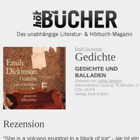
Emily Dickinson
Gedichte
GEDICHTE UND
BALLADEN
Gelesen von
Julika Jenkins
Informationen: Lesung, 75 Minuten, 1
CDs, 16.9 €
Verlag: Kein & Aber
Rezension
"She is a volcano erupting in a block of ice" - sie ist ein