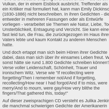
Vulkan, der in einem Eisblock ausbricht. Treffender als
ein Kritiker mal formuliert hat, kann man Emily Dickins
(1830-1886) nicht beschreiben. In ihren Gedichten - di
entweder in mehreren Fassungen oder als Entwürfe
vorliegen - verarbeitet sie Themen wie Natur, Liebe, To
Unsterblichkeit, Entsagung und Verzicht. Sie kann ein
fast leid tun, die Frau, die zurückgezogen im Haus ihre
Vaters lebte und kaum Kontakt zu anderen Menschen
hatte.
Und doch ertappt man sich beim Hören ihrer Gedichte
dabei, dass man sich über ihr einsames Leben freut. W
sonst hätte sie rund 1.800 Gedichte schreiben können
Verse voller Leidenschaft, Schönheit, Trauer und
ironischem Witz. Verse wie "If recollecting were
forgetting/Then I remember not/And if forgetting,
recollecting/How near I had forgot/And if to miss, were
merry/And to mourn, were gay/How very blithe the
fingers/That gathered this, today!"
Auf dieser zweisprachigen CD versteht es Julika Jenki
die manchmal schwierigen Gedichte der Amerikanerin