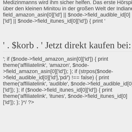
Medizinmanns wird ihm sicher helfen. Das erste Hörspi
über den kleinen Minitou in der großen Welt der Indian
field_amazon_asin[0]['id'] || $node->field_audible_id[0]
['id'] || $node->field_itunes_id[0]['id']) { print '
' . $korb . ' Jetzt direkt kaufen bei:
'; if ($node->field_amazon_asin[0]['id']) { print
theme('affiliatelink', 'amazon', $node-
>field_amazon_asin[0]['id']); }; if (strpos($node-
>field_audible_id[0]['id'],'pd/') !== false) { print
theme('affiliatelink', 'audible', $node->field_audible_id[0
['id']); }; if ($node->field_itunes_id[0]['id']) { print
theme('affiliatelink', 'itunes', $node->field_itunes_id[0]
['id']); }; }*/ ?>