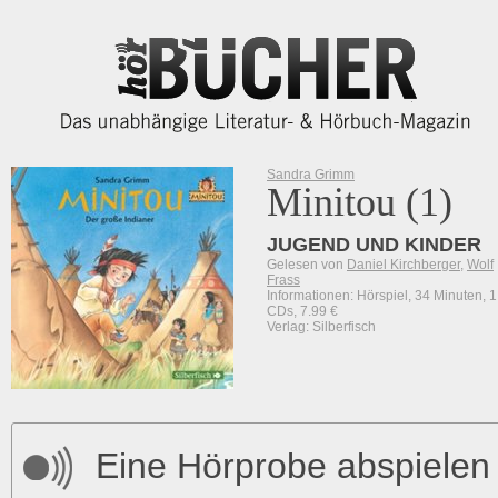
Sandra Grimm
Minitou (1)
JUGEND UND KINDER
Gelesen von
Daniel Kirchberger
,
Wolf
Frass
Informationen: Hörspiel, 34 Minuten, 1
CDs, 7.99 €
Verlag: Silberfisch
Eine Hörprobe abspielen