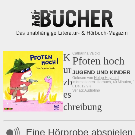
Catharina Valckx
K
Pfoten hoch
ur
JUGEND UND KINDER
Gelesen von
Helge Heynold
zb
Informationen: Hörbuch, 40 Minuten, 1
CDs, 12.9 €
Verlag: Audiolino
es
chreibung
Eine Hörprobe abspielen