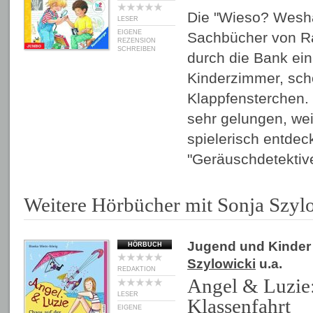
Die "Wieso? Wesh
LESER
EIGENE
Sachbücher von R
REZENSION
SCHREIBEN
durch die Bank ein
Kinderzimmer, sch
Klappfensterchen.
sehr gelungen, wei
spielerisch entdeck
"Geräuschdetekti
Weitere Hörbücher mit Sonja Szyl
Jugend und Kinder
HÖRBUCH
Szylowicki
u.a.
REDAKTION
Angel & Luzie:
LESER
Klassenfahrt
EIGENE