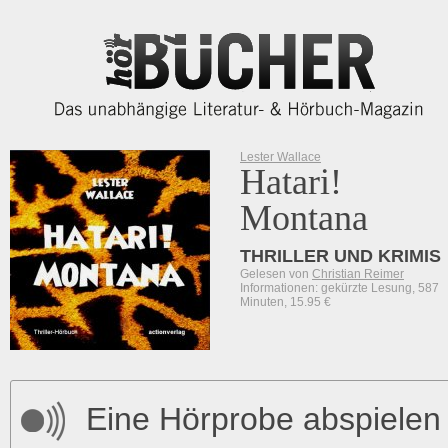
Lester Wallace
Hatari!
Montana
THRILLER UND KRIMIS
Gelesen von
Christian Reimer
Informationen: gekürzte Lesung, 587
Minuten, 15.95 €
Eine Hörprobe abspielen