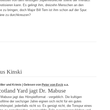
Besessen von dem einstigen Superverbrecher stiehlt der Irrenarzt
otisieren kann. Es gelingt ihm, dreizehn Menschen an den
e zu bringen, doch Major Bill Tern ist ihm schon auf der Spur.
äne zu durchkreuzen?
us Kinski
iller und Krimis
| Gelesen von
Peter von Eyck
u.a.
cotland Yard jagt Dr. Mabuse
 Mabuse jagt das Hörspielformat - vergeblich. Die kultigen
ofilme der sechziger Jahre eignen sich nicht für ein gutes
mhörspiel, jedenfalls nicht so. Es genügt nicht, die Tonspur eines