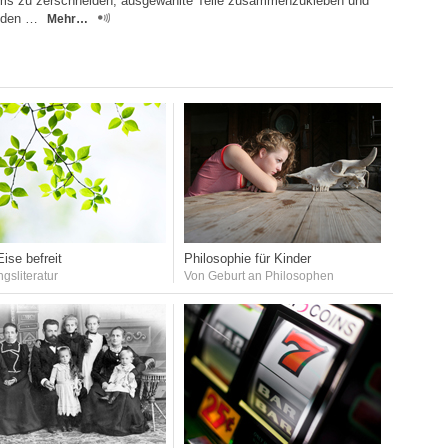
lms zu zerschneiden, ausgewählte Teile zusammenzukleben und
 den …
Mehr…
ise befreit
Philosophie für Kinder
ngsliteratur
Von Geburt an Philosophen