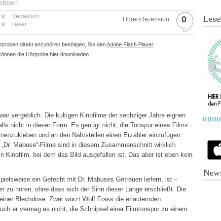
ichborn
Redaktion
Lese
0
Hörer-Rezension
Leser
proben direkt anzuhören benötigen, Sie den
Adobe Flash Player
.
können die Hörprobe hier downloaden
war vergeblich. Die kultigen Kinofilme der sechziger Jahre eignen
falls nicht in dieser Form. Es genügt nicht, die Tonspur eines Films
menzukleben und an den Nahtstellen einen Erzähler einzufügen.
 „Dr. Mabuse“-Filme sind in diesem Zusammenschnitt wirklich
in Kinofilm, bei dem das Bild ausgefallen ist. Das aber ist eben kein
News
pielsweise ein Gefecht mit Dr. Mabuses Getreuen liefern, ist –
 zu hören, ohne dass sich der Sinn dieser Länge erschließt. Die
e einer Blechdose. Zwar würzt Wolf Frass die erläuternden
auch er vermag es nicht, die Schnipsel einer Filmtonspur zu einem