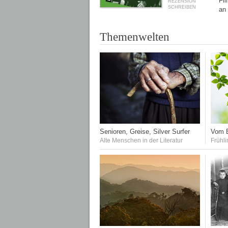
Fi
REZENSION
SCHREIBEN
an
Themenwelten
Senioren, Greise, Silver Surfer
Vom E
Alte Menschen in der Literatur
Frühli