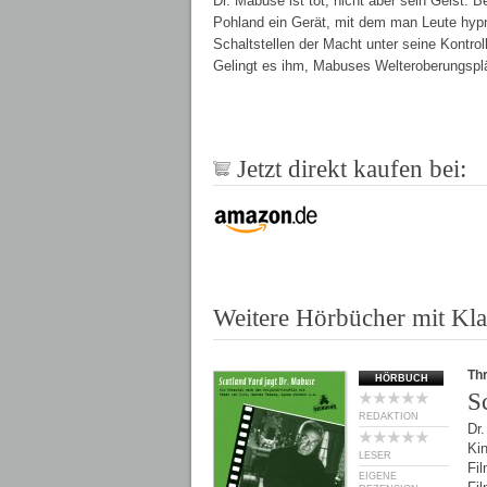
Dr. Mabuse ist tot, nicht aber sein Geist: 
Pohland ein Gerät, mit dem man Leute hypn
Schaltstellen der Macht unter seine Kontroll
Gelingt es ihm, Mabuses Welteroberungspl
Jetzt direkt kaufen bei:
Weitere Hörbücher mit Kla
Thr
HÖRBUCH
S
REDAKTION
Dr.
Kin
LESER
Fil
EIGENE