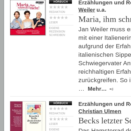
Erzählungen und 
HÖRBUCH
Weiler
u.a.
REDAKTION
Maria, ihm sch
LESER
Jan Weiler muss es
EIGENE
REZENSION
SCHREIBEN
mit einer Italiener
aufgrund der Erfah
italienischen Sippe
Schwiegervater Ant
reichhaltigen Erfa
zurückgreifen. So 
…
Mehr…
Erzählungen und 
HÖRBUCH
Christian Ulmen
REDAKTION
Becks letzter
LESER
Das Hamsterrad des
EIGENE