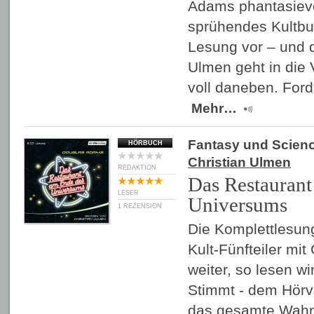
Adams phantasievo
sprühendes Kultbuc
Lesung vor – und d
Ulmen geht in die 
voll daneben. Ford
Mehr…
Fantasy und Scienc
HÖRBUCH
Christian Ulmen
REDAKTION
Das Restaurant
LESER
Universums
1 REZENSION
Die Komplettlesun
Kult-Fünfteiler mi
weiter, so lesen wi
Stimmt - dem Hörve
das gesamte Wahn