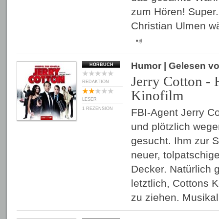
zum Hören! Super.
Christian Ulmen w
Humor
| Gelesen v
HÖRBUCH
Jerry Cotton -
REDAKTION
Kinofilm
LESER
1 REZENSION
FBI-Agent Jerry Co
und plötzlich weg
gesucht. Ihm zur Se
neuer, tolpatschige
Decker. Natürlich 
letztlich, Cottons 
zu ziehen. Musika