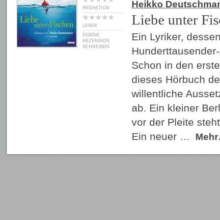
Heikko Deutschma
REDAKTION
Liebe unter Fi
LESER
Ein Lyriker, desse
EIGENE
REZENSION
SCHREIBEN
Hunderttausender-
Schon in den erste
dieses Hörbuch de
willentliche Ausse
ab. Ein kleiner Ber
vor der Pleite steh
Ein neuer …
Meh