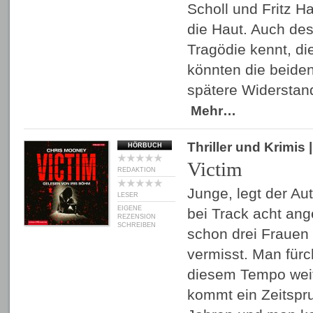
Scholl und Fritz H
die Haut. Auch des
Tragödie kennt, di
könnten die beiden
spätere Widerstan
Mehr…
Thriller und Krimis
|
HÖRBUCH
Victim
REDAKTION
Junge, legt der Aut
LESER
EIGENE
bei Track acht an
REZENSION
SCHREIBEN
schon drei Frauen
vermisst. Man fürc
diesem Tempo wei
kommt ein Zeitspr