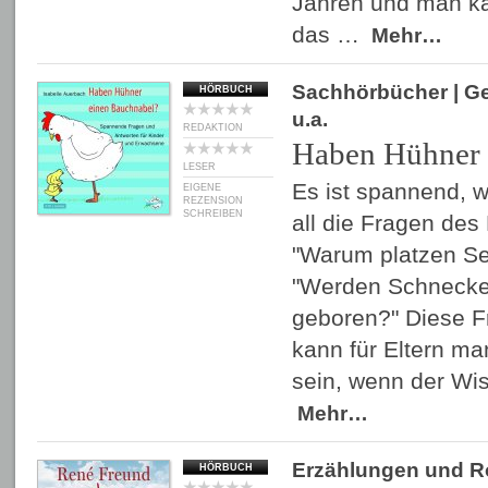
Jahren und man kap
das …
Mehr…
Sachhörbücher
| G
HÖRBUCH
u.a.
REDAKTION
Haben Hühner 
LESER
Es ist spannend, 
EIGENE
REZENSION
SCHREIBEN
all die Fragen des
"Warum platzen Se
"Werden Schnecke
geboren?" Diese F
kann für Eltern ma
sein, wenn der Wi
Mehr…
Erzählungen und 
HÖRBUCH