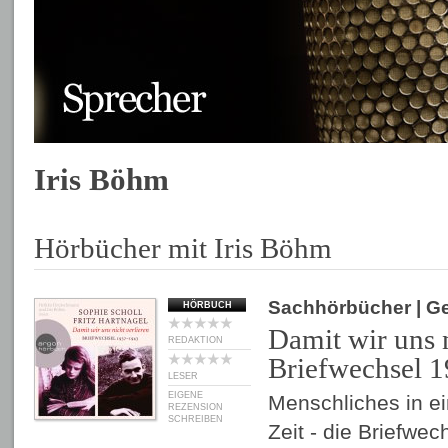
Iris Böhm
Hörbücher mit Iris Böhm
Sachhörbücher
| G
HÖRBUCH
Damit wir uns n
REDAKTION
Briefwechsel 1
LESER
EIGENE
Menschliches in e
REZENSION
SCHREIBEN
Zeit - die Briefwe