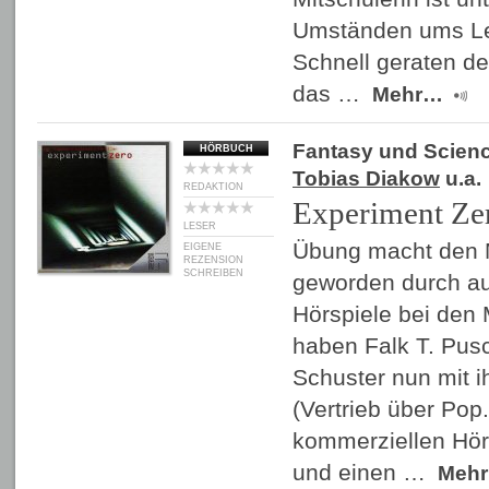
Umständen ums L
Schnell geraten d
das …
Mehr…
Fantasy und Scienc
HÖRBUCH
Tobias Diakow
u.a.
REDAKTION
Experiment Ze
LESER
Übung macht den M
EIGENE
REZENSION
SCHREIBEN
geworden durch au
Hörspiele bei den
haben Falk T. Pu
Schuster nun mit i
(Vertrieb über Pop.
kommerziellen Hör
und einen …
Meh