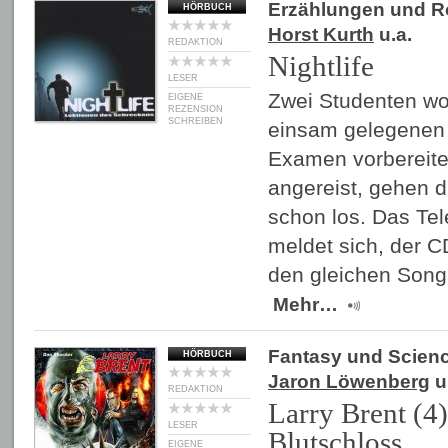
Erzählungen und 
HÖRBUCH
Horst Kurth
u.a.
REDAKTION
Nightlife
LESER
Zwei Studenten wol
EIGENE
REZENSION
SCHREIBEN
einsam gelegenen 
Examen vorbereite
angereist, gehen 
schon los. Das Tel
meldet sich, der C
den gleichen Song
Mehr…
Fantasy und Scienc
HÖRBUCH
Jaron Löwenberg
u
REDAKTION
Larry Brent (4)
LESER
Blutschloss
EIGENE