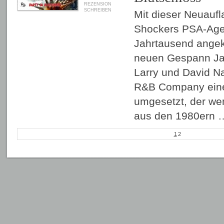
REZENSION
SCHREIBEN
Mit dieser Neuaufl
Shockers PSA-Age
Jahrtausend ange
neuen Gespann Ja
Larry und David Na
R&B Company eine
umgesetzt, der wen
aus den 1980ern
1
2