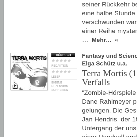
seiner Rückkehr b
eine halbe Stunde
verschwunden war.
einer Reihe myster
…
Mehr…
Fantasy und Scienc
HÖRBUCH
Elga Schütz
u.a.
REDAKTION
Terra Mortis (1
LESER
Verfalls
EIGENE
REZENSION
SCHREIBEN
"Zombie-Hörspiele 
Dane Rahlmeyer pr
gelungen. Die Ges
Jan Hendris, der 
Untergang der uns
einer Handvoll and