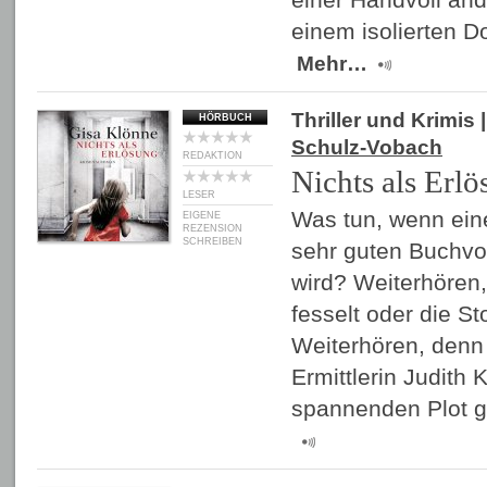
einem isolierten D
Mehr…
Thriller und Krimis
|
HÖRBUCH
Schulz-Vobach
REDAKTION
Nichts als Erl
LESER
Was tun, wenn eine
EIGENE
REZENSION
SCHREIBEN
sehr guten Buchvor
wird? Weiterhören,
fesselt oder die S
Weiterhören, denn 
Ermittlerin Judith 
spannenden Plot 