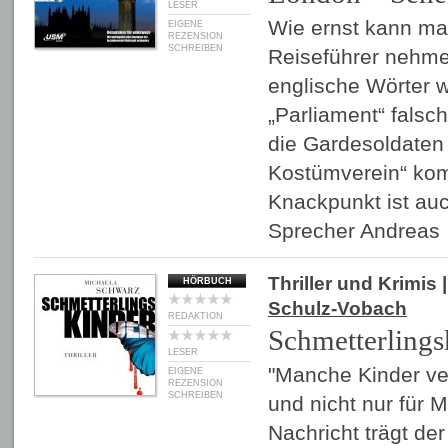
LESER
Wie ernst kann ma
EIGENE
REZENSION
SCHREIBEN
Reiseführer nehme
englische Wörter 
„Parliament“ fals
die Gardesoldaten mi
Kostümverein“ ko
Knackpunkt ist au
Sprecher Andrea
Thriller und Krimis
|
HÖRBUCH
Schulz-Vobach
REDAKTION
Schmetterlings
LESER
"Manche Kinder ve
EIGENE
REZENSION
SCHREIBEN
und nicht nur für M
Nachricht trägt de