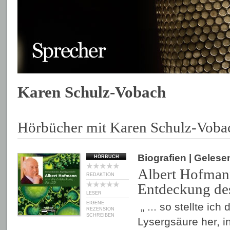
Karen Schulz-Vobach
Hörbücher mit Karen Schulz-Voba
Biografien
| Gelese
HÖRBUCH
Albert Hofman
REDAKTION
Entdeckung d
LESER
EIGENE
„ ... so stellte ich
REZENSION
SCHREIBEN
Lysergsäure her, i