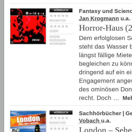
Fantasy und Scienc
HÖRBUCH
Jan Krogmann
u.a.
REDAKTION
Horror-Haus (2
LESER
Dem erfolglosen S
EIGENE
REZENSION
SCHREIBEN
steht das Wasser 
längst fällige Mie
begleichen zu kön
dringend auf ein ei
Engagement angew
des ominösen Don
recht. Doch …
Me
Sachhörbücher
| G
HÖRBUCH
Vobach
u.a.
REDAKTION
London – Sehen