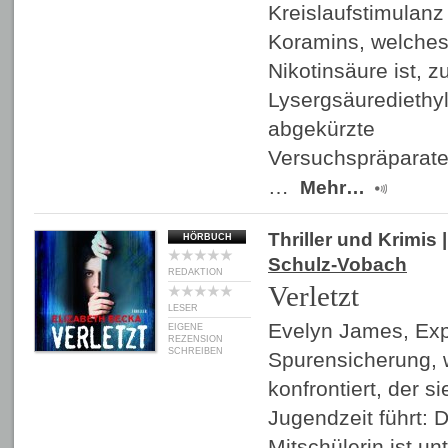
Kreislaufstimulan
Koramins, welches
Nikotinsäure ist, z
Lysergsäurediethyl
abgekürzte
Versuchspräparat
…
Mehr…
Thriller und Krimis
|
HÖRBUCH
Schulz-Vobach
REDAKTION
Verletzt
LESER
Evelyn James, Expe
EIGENE
REZENSION
SCHREIBEN
Spurensicherung, w
konfrontiert, der s
Jugendzeit führt: 
Mitschülerin ist un