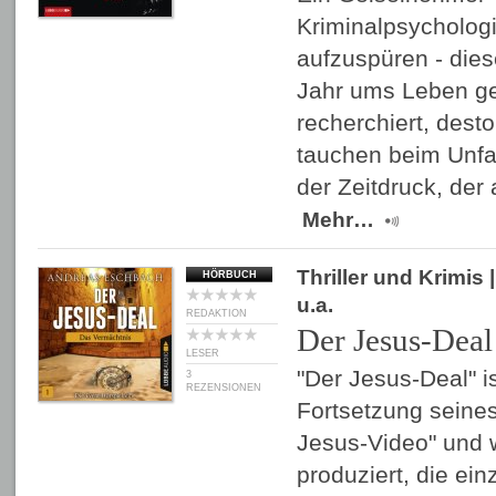
Kriminalpsychologi
aufzuspüren - dies
Jahr ums Leben ge
recherchiert, dest
tauchen beim Unfa
der Zeitdruck, der 
Mehr…
Thriller und Krimis
|
HÖRBUCH
u.a.
REDAKTION
Der Jesus-Deal
LESER
"Der Jesus-Deal" 
3
REZENSIONEN
Fortsetzung seines
Jesus-Video" und w
produziert, die einz