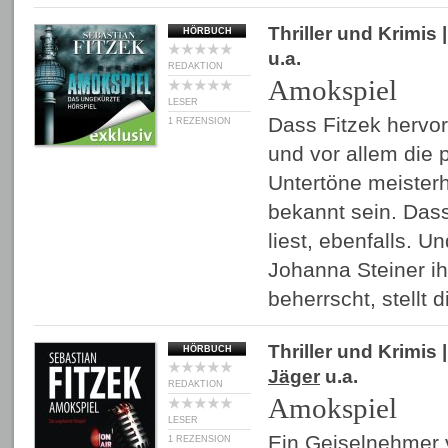
Thriller und Krimis
|
HÖRBUCH
u.a.
REDAKTION
Amokspiel
LESER
Dass Fitzek hervo
1 REZENSION
und vor allem die
Untertöne meisterh
bekannt sein. Das
liest, ebenfalls. 
Johanna Steiner i
beherrscht, stellt
Thriller und Krimis
|
HÖRBUCH
Jäger
u.a.
REDAKTION
Amokspiel
LESER
Ein Geiselnehmer 
1 REZENSION