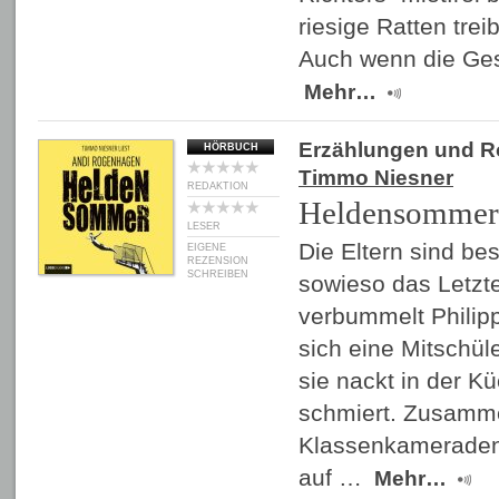
riesige Ratten tre
Auch wenn die Ges
Mehr…
Erzählungen und 
HÖRBUCH
Timmo Niesner
REDAKTION
Heldensommer
LESER
Die Eltern sind be
EIGENE
REZENSION
SCHREIBEN
sowieso das Letzte
verbummelt Philipp
sich eine Mitschüle
sie nackt in der K
schmiert. Zusamm
Klassenkameraden
auf …
Mehr…