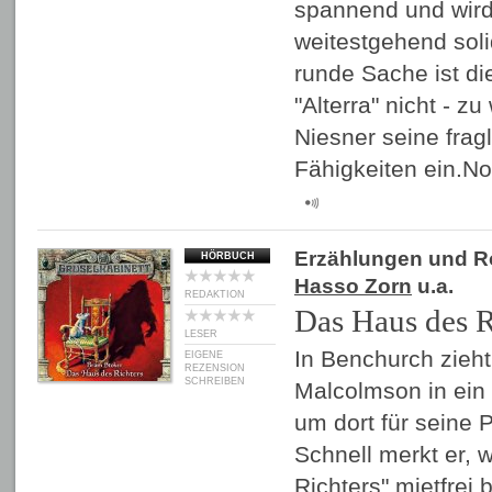
spannend und wir
weitestgehend sol
runde Sache ist d
"Alterra" nicht - z
Niesner seine fra
Fähigkeiten ein.N
Erzählungen und 
HÖRBUCH
Hasso Zorn
u.a.
REDAKTION
Das Haus des R
LESER
In Benchurch zieht
EIGENE
REZENSION
SCHREIBEN
Malcolmson in ein
um dort für seine 
Schnell merkt er,
Richters" mietfrei