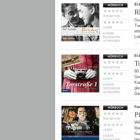
Er
HÖRBUCH
R
REDAKTION
Gun
Tu
LESER
ebe
EIGENE
Le
REZENSION
SCHREIBEN
…
Er
HÖRBUCH
T
REDAKTION
80
Ge
LESER
Ka
EIGENE
gl
REZENSION
SCHREIBEN
Da
Fan
HÖRBUCH
P
REDAKTION
Wil
Re
LESER
Suc
EIGENE
gru
REZENSION