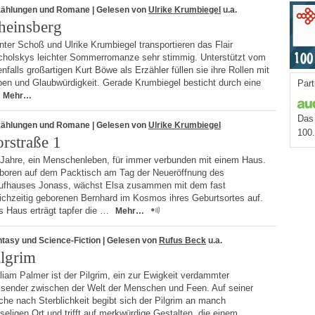
zählungen und Romane
| Gelesen von
Ulrike Krumbiegel
u.a.
heinsberg
ter Schoß und Ulrike Krumbiegel transportieren das Flair
cholskys leichter Sommerromanze sehr stimmig. Unterstützt vom
nfalls großartigen Kurt Böwe als Erzähler füllen sie ihre Rollen mit
ben und Glaubwürdigkeit. Gerade Krumbiegel besticht durch eine
Part
Mehr…
Das 
zählungen und Romane
| Gelesen von
Ulrike Krumbiegel
100
orstraße 1
 Jahre, ein Menschenleben, für immer verbunden mit einem Haus.
boren auf dem Packtisch am Tag der Neueröffnung des
ufhauses Jonass, wächst Elsa zusammen mit dem fast
eichzeitig geborenen Bernhard im Kosmos ihres Geburtsortes auf.
s Haus erträgt tapfer die …
Mehr…
tasy und Science-Fiction
| Gelesen von
Rufus Beck
u.a.
ilgrim
liam Palmer ist der Pilgrim, ein zur Ewigkeit verdammter
isender zwischen der Welt der Menschen und Feen. Auf seiner
he nach Sterblichkeit begibt sich der Pilgrim an manch
seligen Ort und trifft auf merkwürdige Gestalten, die einem