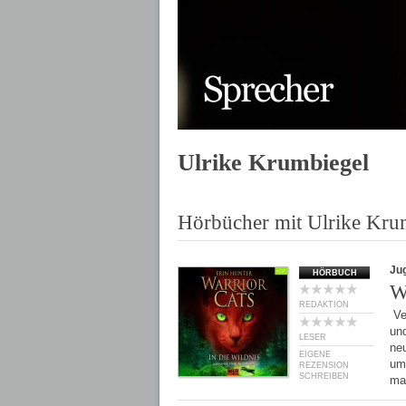
Ulrike Krumbiegel
Hörbücher mit Ulrike Kru
Ju
HÖRBUCH
W
REDAKTION
Ver
und
LESER
ne
EIGENE
um
REZENSION
SCHREIBEN
m