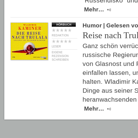
"Russendisko" un
Mehr…
Humor
| Gelesen v
HÖRBUCH
Reise nach Tru
REDAKTION
Ganz schön verrück
LESER
EIGENE
russische Regierun
REZENSION
SCHREIBEN
von Glasnost und P
einfallen lassen, 
halten. Wladimir K
Dinge aus seiner S
heranwachsenden 
Mehr…