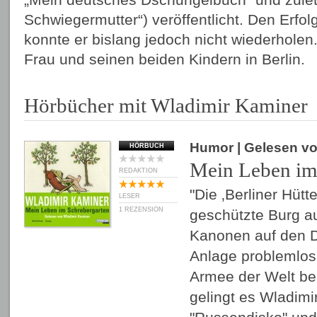
Schwiegermutter“) veröffentlicht. Den Erfo
konnte er bislang jedoch nicht wiederholen.
Frau und seinen beiden Kindern in Berlin.
Hörbücher mit Wladimir Kaminer
Humor
| Gelesen v
HÖRBUCH
Mein Leben im
REDAKTION
"Die ‚Berliner Hütt
LESER
1 REZENSION
geschützte Burg au
Kanonen auf den D
Anlage problemlos 
Armee der Welt be
gelingt es Wladimi