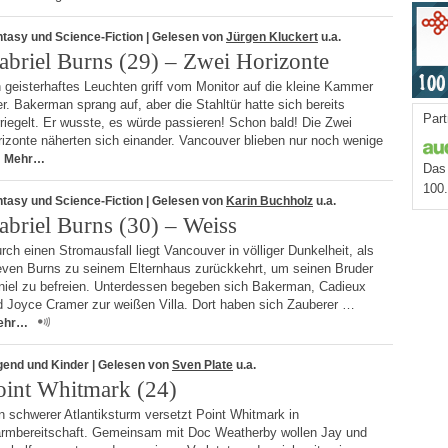
tasy und Science-Fiction
| Gelesen von
Jürgen Kluckert
u.a.
abriel Burns (29) – Zwei Horizonte
 geisterhaftes Leuchten griff vom Monitor auf die kleine Kammer
r. Bakerman sprang auf, aber die Stahltür hatte sich bereits
Part
riegelt. Er wusste, es würde passieren! Schon bald! Die Zwei
izonte näherten sich einander. Vancouver blieben nur noch wenige
Mehr…
Das 
100
tasy und Science-Fiction
| Gelesen von
Karin Buchholz
u.a.
abriel Burns (30) – Weiss
ch einen Stromausfall liegt Vancouver in völliger Dunkelheit, als
even Burns zu seinem Elternhaus zurückkehrt, um seinen Bruder
niel zu befreien. Unterdessen begeben sich Bakerman, Cadieux
d Joyce Cramer zur weißen Villa. Dort haben sich Zauberer …
ehr…
gend und Kinder
| Gelesen von
Sven Plate
u.a.
oint Whitmark (24)
 schwerer Atlantiksturm versetzt Point Whitmark in
armbereitschaft. Gemeinsam mit Doc Weatherby wollen Jay und