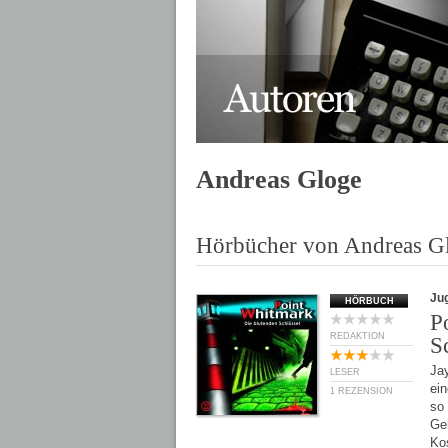
Andreas Gloge
Hörbücher von Andreas G
Ju
HÖRBUCH
P
REDAKTION
S
Ja
LESER
ein
1 REZENSION
so 
Geh
Ko