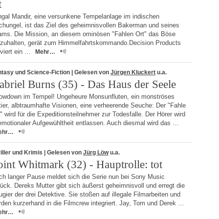
t
ngal Mandir, eine versunkene Tempelanlage im indischen
chungel, ist das Ziel des geheimnisvollen Bakerman und seines
ams. Die Mission, an diesem ominösen "Fahlen Ort" das Böse
fzuhalten, gerät zum Himmelfahrtskommando.Decision Products
rviert ein …
Mehr…
tasy und Science-Fiction
| Gelesen von
Jürgen Kluckert
u.a.
abriel Burns (35) - Das Haus der Seele
owdown im Tempel! Ungeheure Monsunfluten, ein monströses
ier, albtraumhafte Visionen, eine verheerende Seuche: Der "Fahle
" wird für die Expeditionsteilnehmer zur Todesfalle. Der Hörer wird
emotionaler Aufgewühltheit entlassen. Auch diesmal wird das …
ehr…
iller und Krimis
| Gelesen von
Jürg Löw
u.a.
oint Whitmark (32) - Hauptrolle: tot
ch langer Pause meldet sich die Serie nun bei Sony Music
ück. Dereks Mutter gibt sich äußerst geheimnisvoll und erregt die
gier der drei Detektive. Sie stoßen auf illegale Filmarbeiten und
den kurzerhand in die Filmcrew integriert. Jay, Tom und Derek …
ehr…