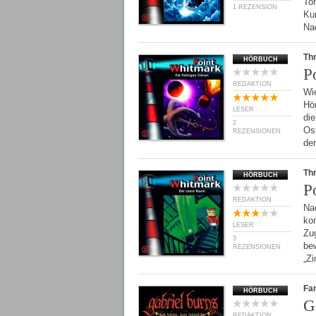
To
1 REZENSION
Kum
Na
Thr
HÖRBUCH
P
REDAKTION
Wi
Hör
LESER
di
2
Os
REZENSIONEN
de
Thr
HÖRBUCH
P
REDAKTION
Na
kon
LESER
Zug
3
be
REZENSIONEN
„Z
Fan
HÖRBUCH
G
REDAKTION