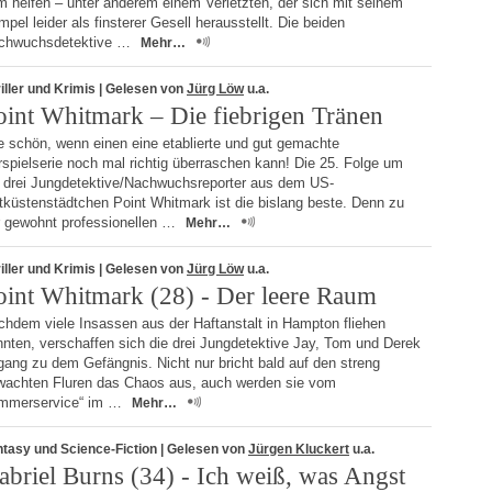
m helfen – unter anderem einem Verletzten, der sich mit seinem
pel leider als finsterer Gesell herausstellt. Die beiden
chwuchsdetektive …
Mehr…
iller und Krimis
| Gelesen von
Jürg Löw
u.a.
oint Whitmark – Die fiebrigen Tränen
e schön, wenn einen eine etablierte und gut gemachte
spielserie noch mal richtig überraschen kann! Die 25. Folge um
e drei Jungdetektive/Nachwuchsreporter aus dem US-
tküstenstädtchen Point Whitmark ist die bislang beste. Denn zu
r gewohnt professionellen …
Mehr…
iller und Krimis
| Gelesen von
Jürg Löw
u.a.
oint Whitmark (28) - Der leere Raum
chdem viele Insassen aus der Haftanstalt in Hampton fliehen
nten, verschaffen sich die drei Jungdetektive Jay, Tom und Derek
ang zu dem Gefängnis. Nicht nur bricht bald auf den streng
wachten Fluren das Chaos aus, auch werden sie vom
immerservice“ im …
Mehr…
tasy und Science-Fiction
| Gelesen von
Jürgen Kluckert
u.a.
abriel Burns (34) - Ich weiß, was Angst