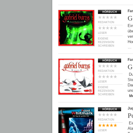
Fan
HÖRBUCH
G
REDAKTION
Ein
übe
LESER
ver
EIGENE
Hor
REZENSION
SCHREIBEN
…
Fan
HÖRBUCH
G
REDAKTION
Dur
St
LESER
Da
EIGENE
un
REZENSION
SCHREIBEN
M
Ju
HÖRBUCH
P
REDAKTION
Ein
Al
LESER