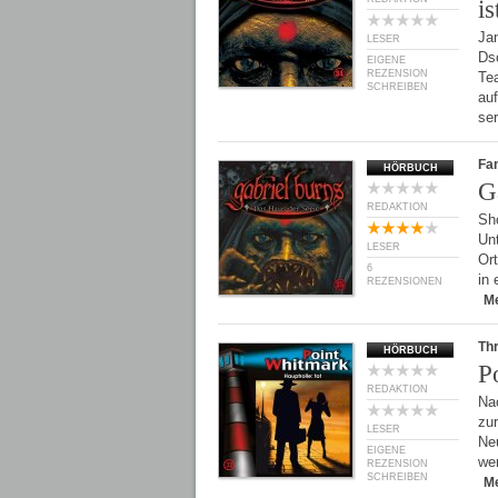
is
Ja
LESER
Ds
EIGENE
REZENSION
Te
SCHREIBEN
au
se
Fan
HÖRBUCH
G
REDAKTION
Sh
Unt
LESER
Ort
6
in 
REZENSIONEN
M
Thr
HÖRBUCH
P
REDAKTION
Na
zur
LESER
Neu
EIGENE
wer
REZENSION
SCHREIBEN
M