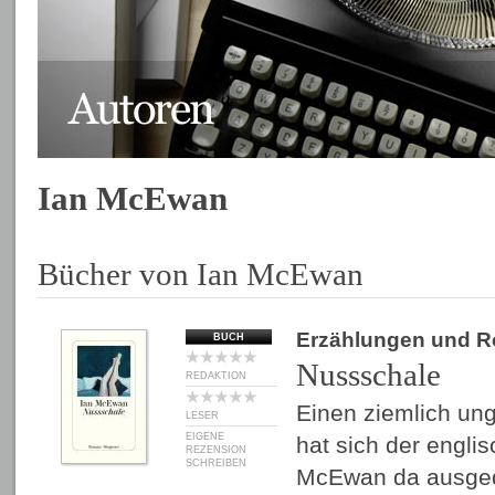
Ian McEwan
Bücher von Ian McEwan
Erzählungen und 
BUCH
Nussschale
REDAKTION
Einen ziemlich un
LESER
EIGENE
hat sich der englis
REZENSION
SCHREIBEN
McEwan da ausgeda