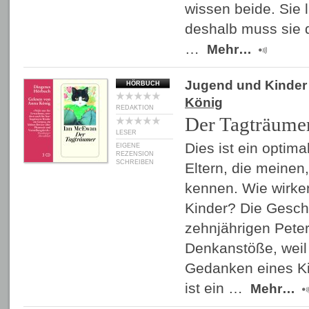
wissen beide. Sie 
deshalb muss sie 
…
Mehr…
Jugend und Kinder
HÖRBUCH
König
REDAKTION
Der Tagträume
LESER
Dies ist ein optima
EIGENE
REZENSION
SCHREIBEN
Eltern, die meinen,
kennen. Wie wirken
Kinder? Die Gesch
zehnjährigen Peter
Denkanstöße, weil 
Gedanken eines Ki
ist ein …
Mehr…