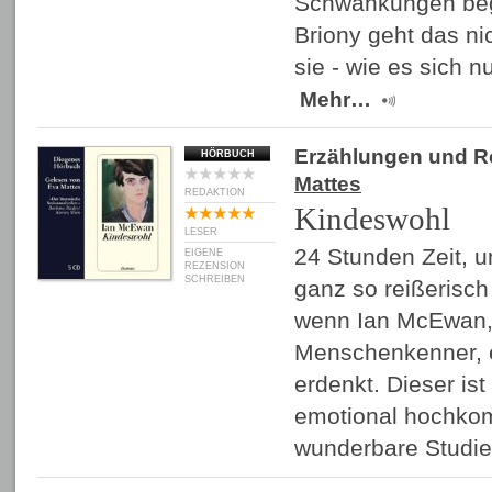
Schwankungen begi
Briony geht das ni
sie - wie es sich 
Mehr…
Erzählungen und 
HÖRBUCH
Mattes
REDAKTION
Kindeswohl
LESER
24 Stunden Zeit, u
EIGENE
REZENSION
SCHREIBEN
ganz so reißerisch 
wenn Ian McEwan,
Menschenkenner, 
erdenkt. Dieser ist
emotional hochkom
wunderbare Stud