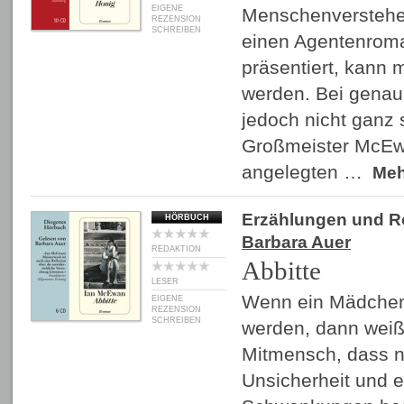
EIGENE
Menschenversteher 
REZENSION
SCHREIBEN
einen Agentenrom
präsentiert, kann 
werden. Bei genau
jedoch nicht ganz 
Großmeister McEwan
angelegten …
Me
Erzählungen und 
HÖRBUCH
Barbara Auer
REDAKTION
Abbitte
LESER
Wenn ein Mädchen 
EIGENE
REZENSION
SCHREIBEN
werden, dann weiß
Mitmensch, dass n
Unsicherheit und 