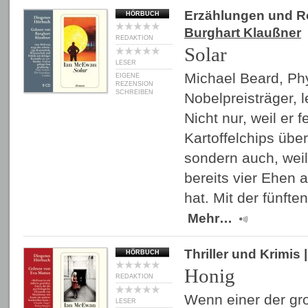
Erzählungen und 
HÖRBUCH
Burghart Klaußner
REDAKTION
Solar
LESER
Michael Beard, Ph
EIGENE
REZENSION
SCHREIBEN
Nobelpreisträger, 
Nicht nur, weil er 
Kartoffelchips über
sondern auch, weil
bereits vier Ehen 
hat. Mit der fünfte
Mehr…
Thriller und Krimis
|
HÖRBUCH
Honig
REDAKTION
Wenn einer der gr
LESER