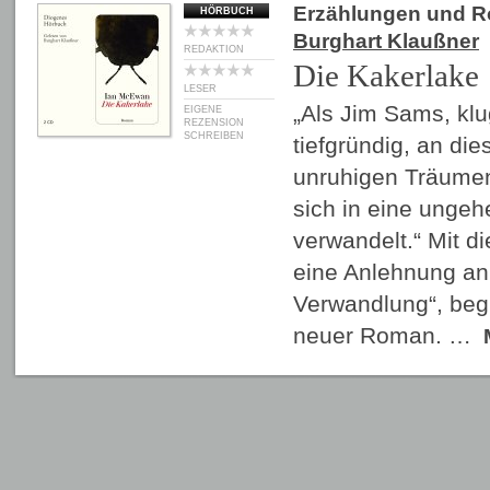
Erzählungen und 
HÖRBUCH
Burghart Klaußner
REDAKTION
Die Kakerlake
LESER
„Als Jim Sams, klu
EIGENE
REZENSION
SCHREIBEN
tiefgründig, an d
unruhigen Träumen
sich in eine ungeh
verwandelt.“ Mit d
eine Anlehnung an
Verwandlung“, beg
neuer Roman. …