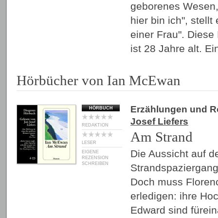
geborenes Wesen,
hier bin ich", stellt
einer Frau". Diese
ist 28 Jahre alt. 
Hörbücher von Ian McEwan
Erzählungen und 
HÖRBUCH
Josef Liefers
REDAKTION
Am Strand
LESER
Die Aussicht auf d
EIGENE
REZENSION
SCHREIBEN
Strandspaziergang
Doch muss Florenc
erledigen: ihre Ho
Edward sind fürei