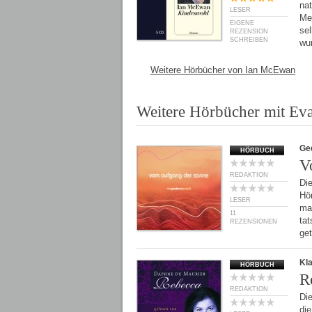
na
LESER
Men
EIGENE
se
REZENSION
SCHREIBEN
wu
Weitere Hörbücher von Ian McEwan
Weitere Hörbücher mit Eva
Ge
HÖRBUCH
V
REDAKTION
Die
Hö
LESER
ma
11
tat
REZENSIONEN
ge
Kl
HÖRBUCH
R
REDAKTION
Di
die