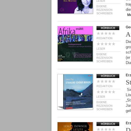
LESER
tra
EIGENE
die
REZENSION
SCHREIBEN
M
Ge
HÖRBUCH
A
REDAKTION
Die
gro
LESER
sc
EIGENE
(er
REZENSION
SCHREIBEN
Di
Er
HÖRBUCH
S
REDAKTION
Si
Li
LESER
„S
EIGENE
Ja
REZENSION
SCHREIBEN
ge
Er
HÖRBUCH
D