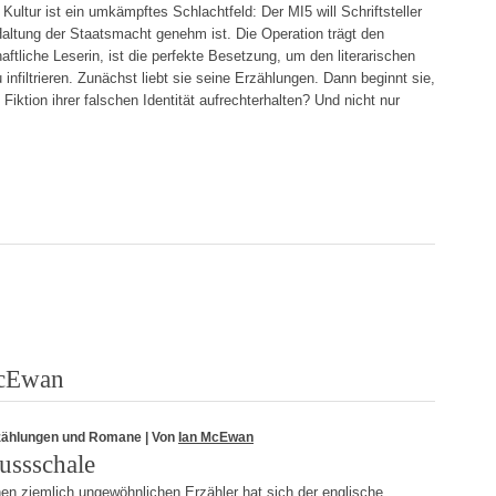
Kultur ist ein umkämpftes Schlachtfeld: Der MI5 will Schriftsteller
e Haltung der Staatsmacht genehm ist. Die Operation trägt den
tliche Leserin, ist die perfekte Besetzung, um den literarischen
infiltrieren. Zunächst liebt sie seine Erzählungen. Dann beginnt sie,
Fiktion ihrer falschen Identität aufrechterhalten? Und nicht nur
McEwan
zählungen und Romane
| Von
Ian McEwan
ussschale
en ziemlich ungewöhnlichen Erzähler hat sich der englische