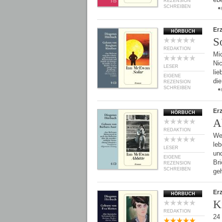
REZENSION
SCHREIBEN
Er
HÖRBUCH
S
REDAKTION
Mic
Nic
LESER
lie
EIGENE
die
REZENSION
SCHREIBEN
Er
HÖRBUCH
A
REDAKTION
We
le
LESER
un
EIGENE
Bri
REZENSION
SCHREIBEN
ge
Er
HÖRBUCH
K
REDAKTION
24 