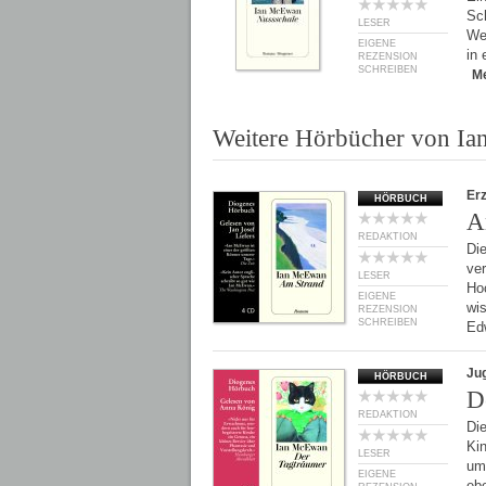
Sc
LESER
Wes
EIGENE
in 
REZENSION
SCHREIBEN
M
Weitere Hörbücher von I
Er
HÖRBUCH
A
REDAKTION
Die
ve
LESER
Ho
EIGENE
wis
REZENSION
SCHREIBEN
Ed
Ju
HÖRBUCH
D
REDAKTION
Die
Ki
LESER
um 
EIGENE
eb