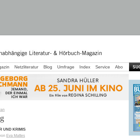
azin
Netzliteratur
Blog
Umfrage
Index
Service
Abo
wan
g
R UND KRIMIS
 von
Eva Mattes