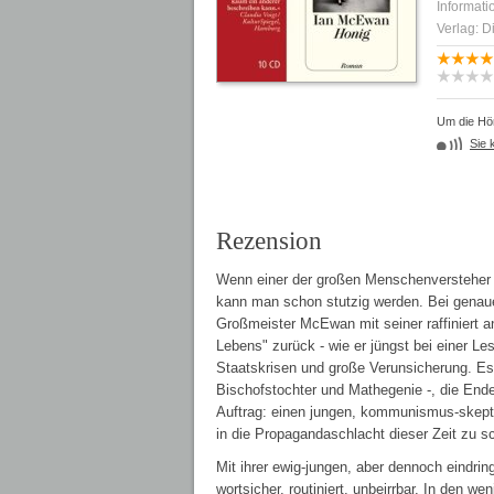
Informati
Verlag: 
Um die Hör
Sie 
Rezension
Wenn einer der großen Menschenversteher d
kann man schon stutzig werden. Bei genaue
Großmeister McEwan mit seiner raffiniert a
Lebens" zurück - wie er jüngst bei einer Le
Staatskrisen und große Verunsicherung. Es g
Bischofstochter und Mathegenie -, die End
Auftrag: einen jungen, kommunismus-skept
in die Propagandaschlacht dieser Zeit zu s
Mit ihrer ewig-jungen, aber dennoch eindri
wortsicher, routiniert, unbeirrbar. In den w