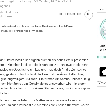
onen: ungekürzte Lesung, 773 Minuten, 10 CDs, 29.95 €
Diogenes
Lese
Redaktion
0
Hörer-Rezension
Leser
proben direkt anzuhören benötigen, Sie den
Adobe Flash Player
.
können die Hörprobe hier downloaden
er Literaturwelt einen Agentenroman als neues Werk präsentiert,
rem Hinsehen ist dies jedoch nicht ganz so ungewöhnlich, kehrt
ngelegten Geschichte um Lug und Trug doch "in die Zeit seines
sung gestand: das England der Prä-Thatcher-Ära - Kalter Krieg,
ibt langweiligere Kulissen. Hier treffen wir Serena - hübsch, klug,
News
e der 60er-Jahre vom Geheimdienst angeworben wird. Ihr erster
ischen Autor heimlich zu einem Star aufbauen, um ihn ahnungslos
chicken.
nglichen Stimme liefert Eva Mattes eine souveräne Lesung ab,
enigen Dialogen verpasst sie allerdings die Chance für etwas vokale