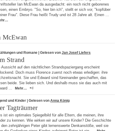
hriftsteller Ian McEwan da ausgedacht: ein noch nicht geborenes
en, einen Embryo. "So, hier bin ich", stellt er sich vor, "kopfüber
einer Frau". Diese Frau heißt Trudy und ist 28 Jahre alt. Einen …
ehr…
an McEwan
zählungen und Romane
| Gelesen von
Jan Josef Liefers
m Strand
 Aussicht auf den nächtlichen Strandspaziergang erscheint
rlockend. Doch muss Florence zuerst noch etwas erledigen: ihre
chzeitsnacht. Sie und Edward sind füreinander geschaffen, das
sen beide. Sie lieben sich. Und deshalb muss sie das auch mit
ward …
Mehr…
gend und Kinder
| Gelesen von
Anna König
er Tagträumer
s ist ein optimales Spiegelbild für alle Eltern, die meinen, ihre
nder zu kennen. Wie wirken wir auf unsere Kinder? Die Geschichte
den zehnjährigen Peter gibt lernenswerte Denkanstöße, weil sie
en die Gedanken eines Kindes aufnimmt.Peter ist ein …