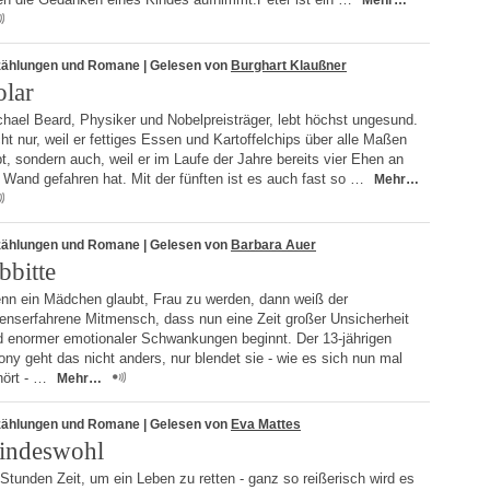
Mehr…
zählungen und Romane
| Gelesen von
Burghart Klaußner
olar
hael Beard, Physiker und Nobelpreisträger, lebt höchst ungesund.
ht nur, weil er fettiges Essen und Kartoffelchips über alle Maßen
bt, sondern auch, weil er im Laufe der Jahre bereits vier Ehen an
 Wand gefahren hat. Mit der fünften ist es auch fast so …
Mehr…
zählungen und Romane
| Gelesen von
Barbara Auer
bbitte
nn ein Mädchen glaubt, Frau zu werden, dann weiß der
benserfahrene Mitmensch, dass nun eine Zeit großer Unsicherheit
d enormer emotionaler Schwankungen beginnt. Der 13-jährigen
ony geht das nicht anders, nur blendet sie - wie es sich nun mal
hört - …
Mehr…
zählungen und Romane
| Gelesen von
Eva Mattes
indeswohl
Stunden Zeit, um ein Leben zu retten - ganz so reißerisch wird es