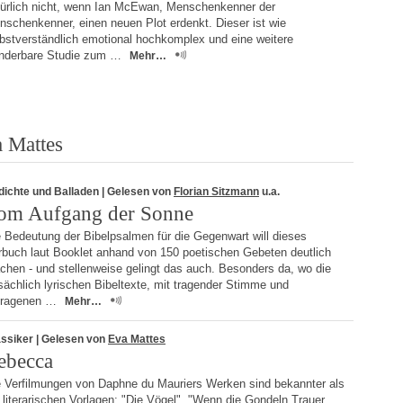
türlich nicht, wenn Ian McEwan, Menschenkenner der
schenkenner, einen neuen Plot erdenkt. Dieser ist wie
lbstverständlich emotional hochkomplex und eine weitere
nderbare Studie zum …
Mehr…
 Mattes
dichte und Balladen
| Gelesen von
Florian Sitzmann
u.a.
om Aufgang der Sonne
 Bedeutung der Bibelpsalmen für die Gegenwart will dieses
rbuch laut Booklet anhand von 150 poetischen Gebeten deutlich
chen - und stellenweise gelingt das auch. Besonders da, wo die
sächlich lyrischen Bibeltexte, mit tragender Stimme und
tragenen …
Mehr…
assiker
| Gelesen von
Eva Mattes
ebecca
e Verfilmungen von Daphne du Mauriers Werken sind bekannter als
 literarischen Vorlagen: "Die Vögel", "Wenn die Gondeln Trauer