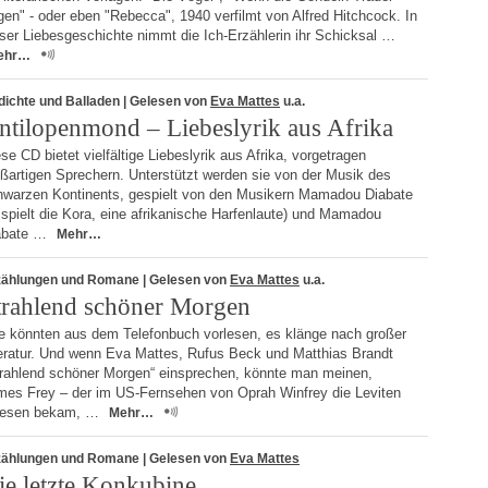
gen" - oder eben "Rebecca", 1940 verfilmt von Alfred Hitchcock. In
ser Liebesgeschichte nimmt die Ich-Erzählerin ihr Schicksal …
ehr…
dichte und Balladen
| Gelesen von
Eva Mattes
u.a.
ntilopenmond – Liebeslyrik aus Afrika
se CD bietet vielfältige Liebeslyrik aus Afrika, vorgetragen
ßartigen Sprechern. Unterstützt werden sie von der Musik des
hwarzen Kontinents, gespielt von den Musikern Mamadou Diabate
 spielt die Kora, eine afrikanische Harfenlaute) und Mamadou
abate …
Mehr…
zählungen und Romane
| Gelesen von
Eva Mattes
u.a.
trahlend schöner Morgen
e könnten aus dem Telefonbuch vorlesen, es klänge nach großer
teratur. Und wenn Eva Mattes, Rufus Beck und Matthias Brandt
trahlend schöner Morgen“ einsprechen, könnte man meinen,
mes Frey – der im US-Fernsehen von Oprah Winfrey die Leviten
lesen bekam, …
Mehr…
zählungen und Romane
| Gelesen von
Eva Mattes
ie letzte Konkubine