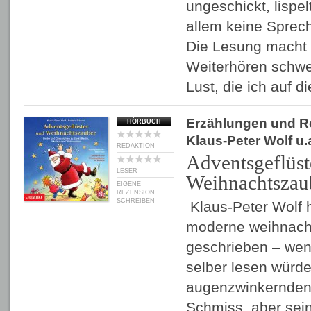
ungeschickt, lispel
allem keine Sprec
Die Lesung macht 
Weiterhören schwer
Lust, die ich auf 
Erzählungen und 
HÖRBUCH
Klaus-Peter Wolf
u.
REDAKTION
Adventsgeflüst
LESER
Weihnachtszau
EIGENE
REZENSION
SCHREIBEN
Klaus-Peter Wolf h
moderne weihnacht
geschrieben – wenn
selber lesen würd
augenzwinkernden 
Schmiss, aber sein