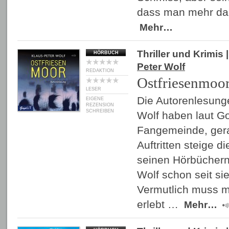
dass man mehr dar
Mehr…
Thriller und Krimis
|
HÖRBUCH
Peter Wolf
REDAKTION
Ostfriesenmoo
LESER
Die Autorenlesung
EIGENE
REZENSION
SCHREIBEN
Wolf haben laut Go
Fangemeinde, gera
Auftritten steige 
seinen Hörbüchern
Wolf schon seit sie
Vermutlich muss m
erlebt …
Mehr…