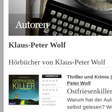
Klaus-Peter Wolf
Hörbücher von Klaus-Peter Wolf
Thriller und Krimis
|
HÖRBUCH
Peter Wolf
REDAKTION
Ostfriesenkille
LESER
Warum hat der Aut
EIGENE
REZENSION
SCHREIBEN
selbst gelesen? Wol