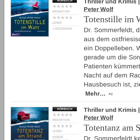
Thriller und Krimis
|
HÖRBUCH
Peter Wolf
REDAKTION
Totenstille im 
LESER
Dr. Sommerfeldt, d
1 REZENSION
aus dem ostfriesis
ein Doppelleben. W
gerade um die Sor
Patienten kümmert 
Nacht auf dem Ra
Hausbesuch ist, zi
Mehr…
Thriller und Krimis
|
HÖRBUCH
Peter Wolf
REDAKTION
Totentanz am S
LESER
Dr. Sommerfeldt ke
EIGENE