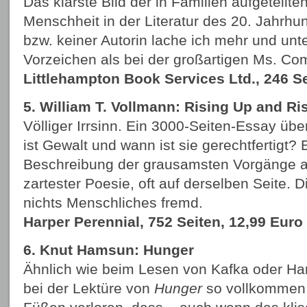
Das klarste Bild der in Familien aufgeteil
Menschheit in der Literatur des 20. Jahrhu
bzw. keiner Autorin lache ich mehr und unt
Vorzeichen als bei der großartigen Ms. Co
Littlehampton Book Services Ltd., 246 Se
5. William T. Vollmann: Rising Up and R
Völliger Irrsinn. Ein 3000-Seiten-Essay üb
ist Gewalt und wann ist sie gerechtfertigt? E
Beschreibung der grausamsten Vorgänge au
zartester Poesie, oft auf derselben Seite. D
nichts Menschliches fremd.
Harper Perennial, 752 Seiten, 12,99 Euro
6. Knut Hamsun: Hunger
Ähnlich wie beim Lesen von Kafka oder Ha
bei der Lektüre von
Hunger
so vollkommen 