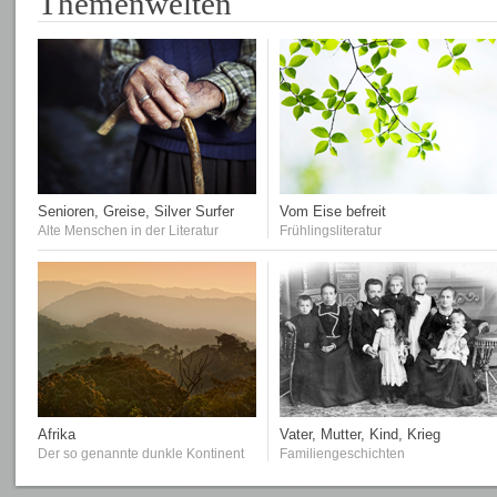
Themenwelten
Senioren, Greise, Silver Surfer
Vom Eise befreit
Alte Menschen in der Literatur
Frühlingsliteratur
Afrika
Vater, Mutter, Kind, Krieg
Der so genannte dunkle Kontinent
Familiengeschichten