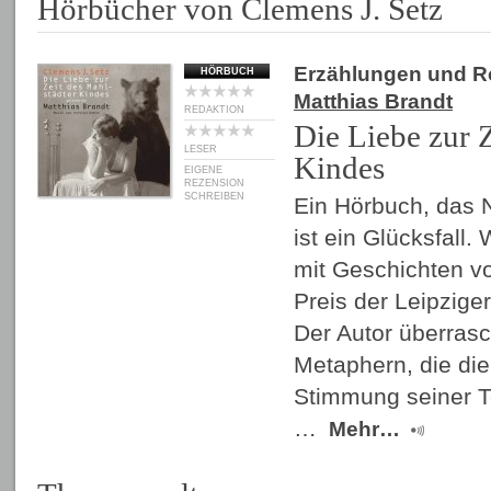
Hörbücher von Clemens J. Setz
Erzählungen und 
HÖRBUCH
Matthias Brandt
REDAKTION
Die Liebe zur Z
LESER
Kindes
EIGENE
REZENSION
SCHREIBEN
Ein Hörbuch, das 
ist ein Glücksfall.
mit Geschichten v
Preis der Leipzig
Der Autor überras
Metaphern, die di
Stimmung seiner T
…
Mehr…