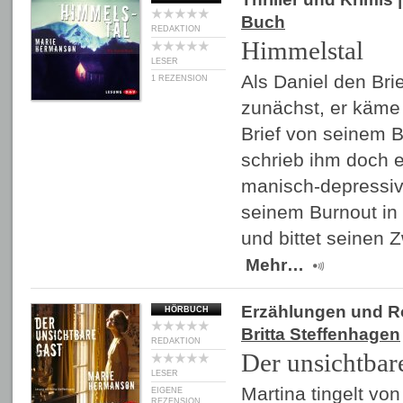
Buch
REDAKTION
Himmelstal
LESER
Als Daniel den Bri
1 REZENSION
zunächst, er käme 
Brief von seinem 
schrieb ihm doch e
manisch-depressiv
seinem Burnout in
und bittet seinen 
Mehr…
Erzählungen und 
HÖRBUCH
Britta Steffenhagen
REDAKTION
Der unsichtbar
LESER
Martina tingelt vo
EIGENE
REZENSION