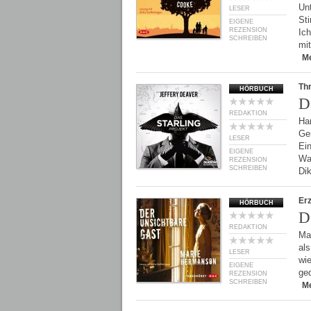
Unt
LESER
Sti
EIGENE
REZENSION
Ich
SCHREIBEN
mit
M
Thr
HÖRBUCH
D
REDAKTION
Har
Ge
LESER
Ein
EIGENE
Wa
REZENSION
SCHREIBEN
Di
Er
HÖRBUCH
D
REDAKTION
Ma
als
LESER
wie
EIGENE
ge
REZENSION
SCHREIBEN
M