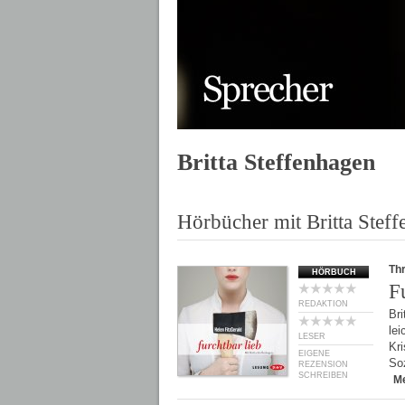
Britta Steffenhagen
Hörbücher mit Britta Stef
Thr
HÖRBUCH
F
REDAKTION
Bri
lei
LESER
Kri
EIGENE
Soz
REZENSION
SCHREIBEN
M