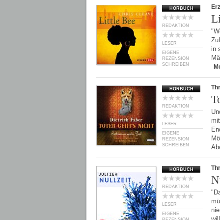
Er
HÖRBUCH
Li
REDAKTION
"We
Zuf
LESER
in 
EIGENE
Mäd
REZENSION
SCHREIBEN
M
Thr
HÖRBUCH
To
REDAKTION
Und
mit
LESER
End
EIGENE
Mör
REZENSION
SCHREIBEN
Ab
Thr
HÖRBUCH
N
REDAKTION
"Da
mü
LESER
ni
EIGENE
wil
REZENSION