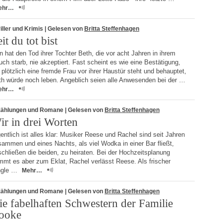
ehr…
iller und Krimis
| Gelesen von
Britta Steffenhagen
it du tot bist
 hat den Tod ihrer Tochter Beth, die vor acht Jahren in ihrem
ch starb, nie akzeptiert. Fast scheint es wie eine Bestätigung,
 plötzlich eine fremde Frau vor ihrer Haustür steht und behauptet,
th würde noch leben. Angeblich seien alle Anwesenden bei der …
ehr…
zählungen und Romane
| Gelesen von
Britta Steffenhagen
ir in drei Worten
entlich ist alles klar: Musiker Reese und Rachel sind seit Jahren
ammen und eines Nachts, als viel Wodka in einer Bar fließt,
chließen die beiden, zu heiraten. Bei der Hochzeitsplanung
mmt es aber zum Eklat, Rachel verlässt Reese. Als frischer
ngle …
Mehr…
zählungen und Romane
| Gelesen von
Britta Steffenhagen
ie fabelhaften Schwestern der Familie
ooke