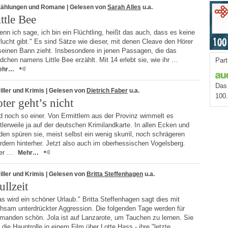
zählungen und Romane
| Gelesen von
Sarah Alles
u.a.
ttle Bee
nn ich sage, ich bin ein Flüchtling, heißt das auch, dass es keine
lucht gibt." Es sind Sätze wie dieser, mit denen Cleave den Hörer
seinen Bann zieht. Insbesondere in jenen Passagen, die das
chen namens Little Bee erzählt. Mit 14 erlebt sie, wie ihr …
Part
ehr…
Das 
iller und Krimis
| Gelesen von
Dietrich Faber
u.a.
100
ter geht’s nicht
 noch so einer. Von Ermittlern aus der Provinz wimmelt es
tlerweile ja auf der deutschen Krimilandkarte. In allen Ecken und
en spüren sie, meist selbst ein wenig skurril, noch schrägeren
dern hinterher. Jetzt also auch im oberhessischen Vogelsberg.
er …
Mehr…
iller und Krimis
| Gelesen von
Britta Steffenhagen
u.a.
ullzeit
s wird ein schöner Urlaub." Britta Steffenhagen sagt dies mit
hsam unterdrückter Aggression. Die folgenden Tage werden für
emanden schön. Jola ist auf Lanzarote, um Tauchen zu lernen. Sie
l die Hauptrolle in einem Film über Lotte Hass - ihre "letzte …