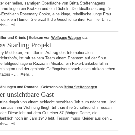
er der hellen, samtigen Oberfläche von Britta Steffenhagens
mme liegen ein Kratzen und ein Lächeln. Die Idealbesetzung für
-Erzählerin Rosemary Cooke, eine kluge, rebellische junge Frau
 dunklem Humor. Sie erzählt die Geschichte ihrer Familie. Ein …
ehr…
iller und Krimis
| Gelesen von
Wolfgang Wagner
u.a.
as Starling Projekt
ry Middleton, Ermittler im Auftrag des Internationalen
richtshofs, ist mit seinem Team einem Phantom auf der Spur.
e fehlgeschlagene Razzia in Mexiko, ein Fake-Banküberfall in
shington und der geplante Gefängnisausbruch eines afrikanischen
ktators - …
Mehr…
zählungen und Romane
| Gelesen von
Britta Steffenhagen
er unsichtbare Gast
rtina tingelt von einem schlecht bezahlten Job zum nächsten. Und
 sie aus ihrer Wohnung fliegt, trifft sie ihre Schulfreundin Tessan
der: Diese lebt auf dem Gut einer 87-jährigen Dame, die
danklich noch im Jahr 1943 lebt. Tessan muss Kleider aus den …
ehr…