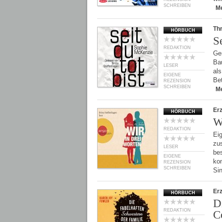
SCHREIBEN
M
Thr
HÖRBUCH
Se
REDAKTION
Gen
Bau
LESER
als
EIGENE
Be
REZENSION
SCHREIBEN
M
Er
HÖRBUCH
W
REDAKTION
Eig
zus
LESER
bes
EIGENE
ko
REZENSION
SCHREIBEN
Si
Er
HÖRBUCH
D
REDAKTION
C