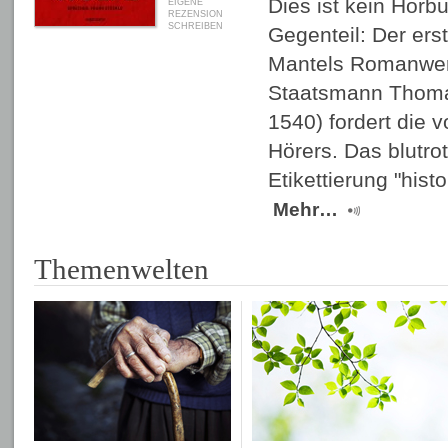
Dies ist kein Hörb
EIGENE
REZENSION
SCHREIBEN
Gegenteil: Der erst
Mantels Romanwer
Staatsmann Thoma
1540) fordert die 
Hörers. Das blutro
Etikettierung "his
Mehr…
Themenwelten