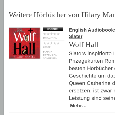
Weitere Hörbücher von Hilary Man
English Audiobook
HÖRBUCH
Slater
REDAKTION
Wolf Hall
LESER
Slaters inspiriert
EIGENE
REZENSION
SCHREIBEN
Prizegekürten Rom
besten Hörbücher 
Geschichte um das 
Queen Catherine d
ersetzen, ist zwar 
Leistung sind sei
Mehr…