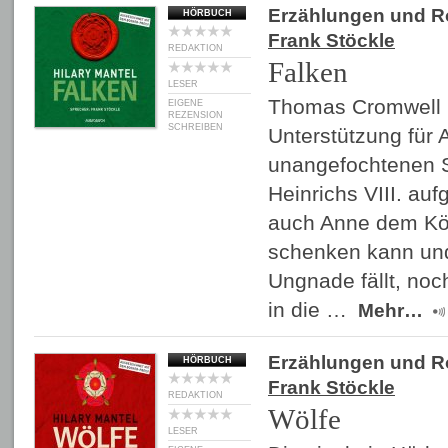
Erzählungen und 
HÖRBUCH
Frank Stöckle
REDAKTION
Falken
LESER
Thomas Cromwell i
EIGENE
REZENSION
SCHREIBEN
Unterstützung für
unangefochtenen S
Heinrichs VIII. auf
auch Anne dem Kön
schenken kann un
Ungnade fällt, noc
in die …
Mehr…
Erzählungen und 
HÖRBUCH
Frank Stöckle
REDAKTION
Wölfe
LESER