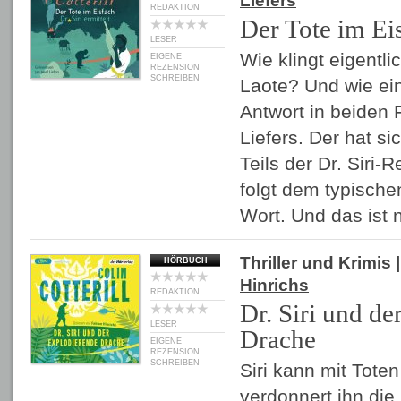
Liefers
REDAKTION
Der Tote im Ei
LESER
Wie klingt eigentli
EIGENE
REZENSION
SCHREIBEN
Laote? Und wie ein
Antwort in beiden 
Liefers. Der hat si
Teils der Dr. Sir
folgt dem typischen
Wort. Und das ist 
Thriller und Krimis
|
HÖRBUCH
Hinrichs
REDAKTION
Dr. Siri und de
LESER
Drache
EIGENE
REZENSION
SCHREIBEN
Siri kann mit Tote
verdonnert ihn die