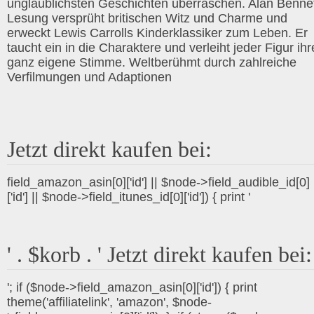
unglaublichsten Geschichten überraschen. Alan Benne
Lesung versprüht britischen Witz und Charme und
erweckt Lewis Carrolls Kinderklassiker zum Leben. Er
taucht ein in die Charaktere und verleiht jeder Figur ihr
ganz eigene Stimme. Weltberühmt durch zahlreiche
Verfilmungen und Adaptionen
Jetzt direkt kaufen bei:
field_amazon_asin[0]['id'] || $node->field_audible_id[0]
['id'] || $node->field_itunes_id[0]['id']) { print '
' . $korb . ' Jetzt direkt kaufen bei:
'; if ($node->field_amazon_asin[0]['id']) { print
theme('affiliatelink', 'amazon', $node-