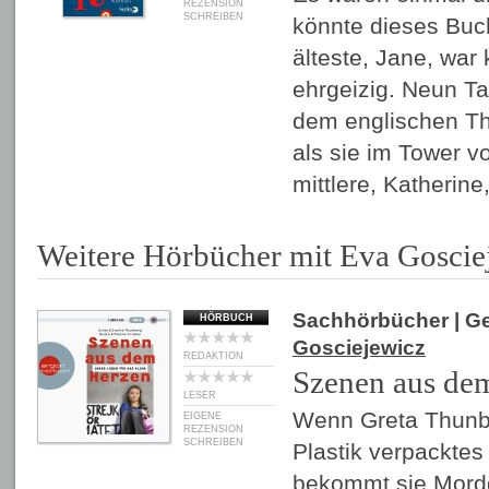
REZENSION
SCHREIBEN
könnte dieses Buc
älteste, Jane, war
ehrgeizig. Neun Ta
dem englischen Th
als sie im Tower v
mittlere, Katherin
Weitere Hörbücher mit Eva Goscie
Sachhörbücher
| G
HÖRBUCH
Gosciejewicz
REDAKTION
Szenen aus de
LESER
Wenn Greta Thunbe
EIGENE
REZENSION
SCHREIBEN
Plastik verpacktes
bekommt sie Mord