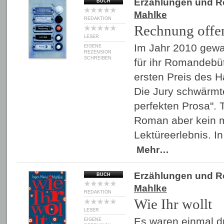
Erzählungen und 
BUCH
Mahlke
REDAKTION
Rechnung offe
LESER
Im Jahr 2010 gewa
EIGENE
REZENSION
SCHREIBEN
für ihr Romandebüt
ersten Preis des H
Die Jury schwärmt
perfekten Prosa". T
Roman aber kein m
Lektüreerlebnis. I
Mehr…
Erzählungen und 
BUCH
Mahlke
REDAKTION
Wie Ihr wollt
LESER
Es waren einmal d
EIGENE