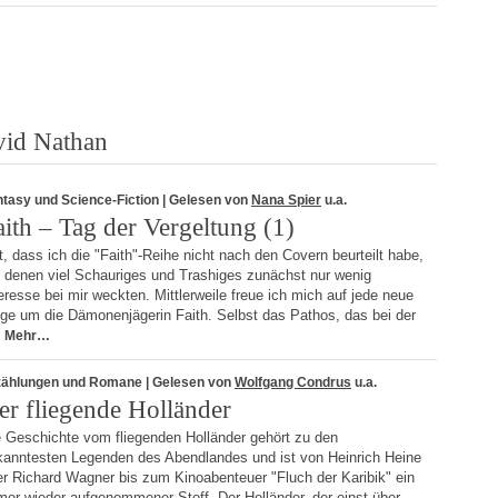
vid Nathan
tasy und Science-Fiction
| Gelesen von
Nana Spier
u.a.
aith – Tag der Vergeltung (1)
, dass ich die "Faith"-Reihe nicht nach den Covern beurteilt habe,
f denen viel Schauriges und Trashiges zunächst nur wenig
eresse bei mir weckten. Mittlerweile freue ich mich auf jede neue
lge um die Dämonenjägerin Faith. Selbst das Pathos, das bei der
Mehr…
zählungen und Romane
| Gelesen von
Wolfgang Condrus
u.a.
er fliegende Holländer
e Geschichte vom fliegenden Holländer gehört zu den
kanntesten Legenden des Abendlandes und ist von Heinrich Heine
er Richard Wagner bis zum Kinoabenteuer "Fluch der Karibik" ein
er wieder aufgenommener Stoff. Der Holländer, der einst über