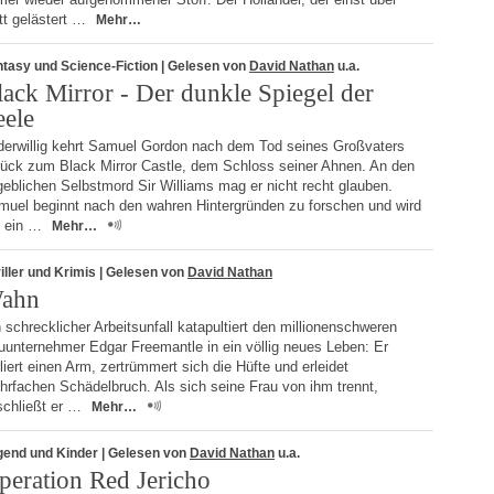
tt gelästert …
Mehr…
tasy und Science-Fiction
| Gelesen von
David Nathan
u.a.
lack Mirror - Der dunkle Spiegel der
eele
derwillig kehrt Samuel Gordon nach dem Tod seines Großvaters
rück zum Black Mirror Castle, dem Schloss seiner Ahnen. An den
eblichen Selbstmord Sir Williams mag er nicht recht glauben.
muel beginnt nach den wahren Hintergründen zu forschen und wird
f ein …
Mehr…
iller und Krimis
| Gelesen von
David Nathan
ahn
 schrecklicher Arbeitsunfall katapultiert den millionenschweren
uunternehmer Edgar Freemantle in ein völlig neues Leben: Er
liert einen Arm, zertrümmert sich die Hüfte und erleidet
hrfachen Schädelbruch. Als sich seine Frau von ihm trennt,
schließt er …
Mehr…
gend und Kinder
| Gelesen von
David Nathan
u.a.
peration Red Jericho