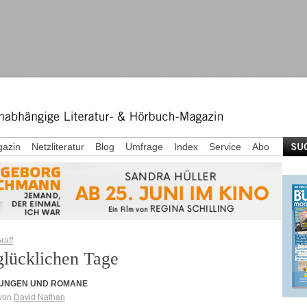
azin
Netzliteratur
Blog
Umfrage
Index
Service
Abo
raff
glücklichen Tage
UNGEN UND ROMANE
 von
David Nathan