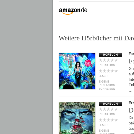
Weitere Hörbücher mit Da
Fan
HÖRBUCH
F
REDAKTION
Gut
au
LESER
Int
EIGENE
Fo
REZENSION
SCHREIBEN
…
Er
HÖRBUCH
D
REDAKTION
Di
be
LESER
üb
EIGENE
imm