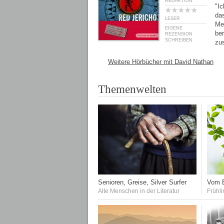
REDAKTION
"Ic
da
LESER
Mei
EIGENE
ber
REZENSION
SCHREIBEN
zu
Weitere Hörbücher mit David Nathan
Themenwelten
Senioren, Greise, Silver Surfer
Vom E
Alte Menschen in der Literatur
Frühli