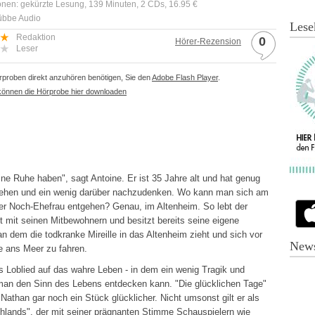
onen: gekürzte Lesung, 139 Minuten, 2 CDs, 16.95 €
Lübbe Audio
Lese
Redaktion
0
Hörer-Rezension
Leser
proben direkt anzuhören benötigen, Sie den
Adobe Flash Player
.
können die Hörprobe hier downloaden
ine Ruhe haben", sagt Antoine. Er ist 35 Jahre alt und hat genug
iehen und ein wenig darüber nachzudenken. Wo kann man sich am
ner Noch-Ehefrau entgehen? Genau, im Altenheim. So lebt der
ft mit seinen Mitbewohnern und besitzt bereits seine eigene
n dem die todkranke Mireille in das Altenheim zieht und sich vor
News
e ans Meer zu fahren.
es Loblied auf das wahre Leben - in dem ein wenig Tragik und
e man den Sinn des Lebens entdecken kann. "Die glücklichen Tage"
athan gar noch ein Stück glücklicher. Nicht umsonst gilt er als
hlands", der mit seiner prägnanten Stimme Schauspielern wie