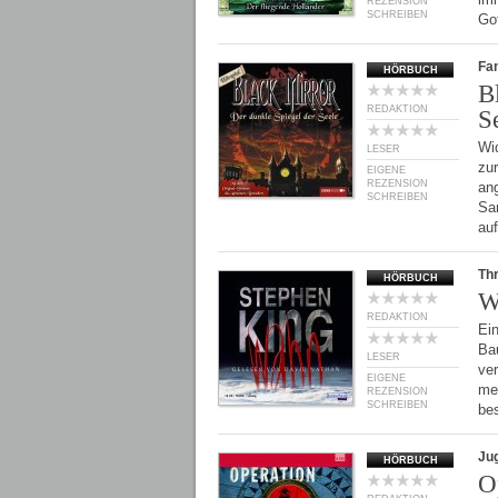
REZENSION
SCHREIBEN
Go
Fan
HÖRBUCH
B
REDAKTION
S
Wi
LESER
zu
EIGENE
REZENSION
ang
SCHREIBEN
Sa
au
Thr
HÖRBUCH
W
REDAKTION
Ein
Ba
LESER
ver
EIGENE
me
REZENSION
SCHREIBEN
be
Ju
HÖRBUCH
O