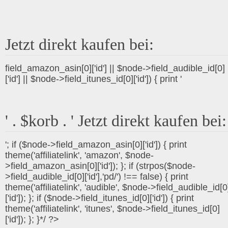
Jetzt direkt kaufen bei:
field_amazon_asin[0]['id'] || $node->field_audible_id[0]
['id'] || $node->field_itunes_id[0]['id']) { print '
' . $korb . ' Jetzt direkt kaufen bei:
'; if ($node->field_amazon_asin[0]['id']) { print
theme('affiliatelink', 'amazon', $node-
>field_amazon_asin[0]['id']); }; if (strpos($node-
>field_audible_id[0]['id'],'pd/') !== false) { print
theme('affiliatelink', 'audible', $node->field_audible_id[0
['id']); }; if ($node->field_itunes_id[0]['id']) { print
theme('affiliatelink', 'itunes', $node->field_itunes_id[0]
['id']); }; }*/ ?>