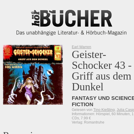
Earl Warren
Geister-
Schocker 43 -
Griff aus dem
Dunkel
FANTASY UND SCIENCE
FICTION
Gelesen von
Tino Kießling
,
Julia Casp
Informationen: Hörspiel, 60 Minuten, 1
CDs, 7.99 €
Verlag: Romantruhe