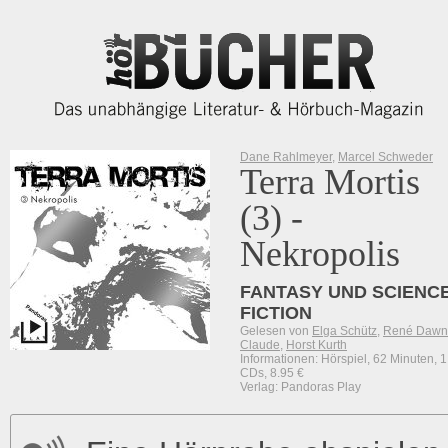
Dane Rahlmeyer
,
Marcel Schweder
Terra Mortis
(3) -
Nekropolis
FANTASY UND SCIENCE
FICTION
Gelesen von
Elga Schütz
,
René Dawn
Claude
,
Horst Kurth
Informationen: Hörspiel, 62 Minuten, 1
CDs, 8.95 €
Verlag: Pandoras Play