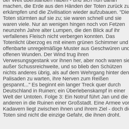
der Welt überstanden haben - und sich nun daran
machen, die Erde aus den Händen der Toten zurück z
erkämpfen und die Zivilisation wieder aufzubauen. "Die
Toten stürmten auf sie zu; sie waren schnell und sie
waren viele. Nur an wenigen hingen noch von Fetzen
neunzehn Jahre alter Lumpen, die den Blick auf ihr
verfallenes Fleisch nicht verbergen konnten. Das
Totenlicht überzog es mit einem grünen Schimmer und
offenbarte unregelmäßige Muster aus Geschwüren un
offenen Wunden. Der Wind trug ihren
Verwesungsgestank vor ihnen her, aber noch waren si
außer Schussreichweite, und so blieb den Schützen
nichts anderes übrig, als auf dem Wehrgang hinter den
Palisaden zu warten, ihre Nerven zum Reißen
gespannt..." Es beginnt ein langer Treck quer durch
Deutschland in Ruinen; ein Überlebenskampf in einer
Welt der Untoten. Folge 3: Ein Notruf führt Jan und die
anderen in die Ruinen einer Großstadt. Eine Armee vo
Kadavern liegt zwischen ihnen und ihrem Ziel - doch di
Toten sind nicht die einzige Gefahr, die ihnen droht.