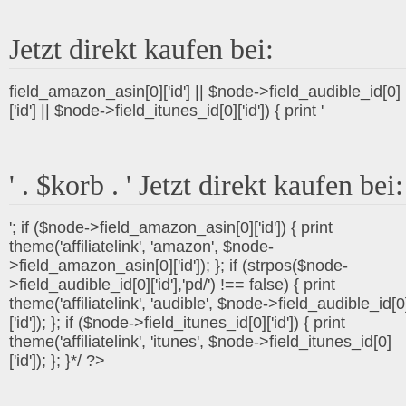
Jetzt direkt kaufen bei:
field_amazon_asin[0]['id'] || $node->field_audible_id[0]
['id'] || $node->field_itunes_id[0]['id']) { print '
' . $korb . ' Jetzt direkt kaufen bei:
'; if ($node->field_amazon_asin[0]['id']) { print
theme('affiliatelink', 'amazon', $node-
>field_amazon_asin[0]['id']); }; if (strpos($node-
>field_audible_id[0]['id'],'pd/') !== false) { print
theme('affiliatelink', 'audible', $node->field_audible_id[0
['id']); }; if ($node->field_itunes_id[0]['id']) { print
theme('affiliatelink', 'itunes', $node->field_itunes_id[0]
['id']); }; }*/ ?>