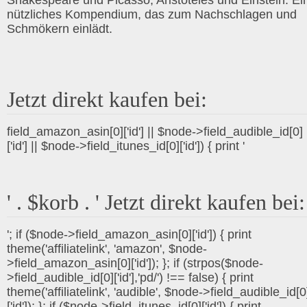
Shakespeare und Picasso, Aristoteles und Einstein. Ei
nützliches Kompendium, das zum Nachschlagen und
Schmökern einlädt.
Jetzt direkt kaufen bei:
field_amazon_asin[0]['id'] || $node->field_audible_id[0]
['id'] || $node->field_itunes_id[0]['id']) { print '
' . $korb . ' Jetzt direkt kaufen bei:
'; if ($node->field_amazon_asin[0]['id']) { print
theme('affiliatelink', 'amazon', $node-
>field_amazon_asin[0]['id']); }; if (strpos($node-
>field_audible_id[0]['id'],'pd/') !== false) { print
theme('affiliatelink', 'audible', $node->field_audible_id[0
['id']); }; if ($node->field_itunes_id[0]['id']) { print