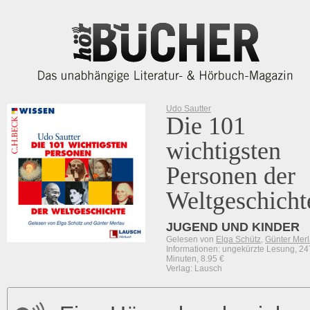
Udo Sautter
Die 101
wichtigsten
Personen der
Weltgeschicht
JUGEND UND KINDER
Gelesen von
Elga Schütz
,
Günter Mer
Informationen: ungekürzte Lesung, 24
Minuten, 8.95 €
Verlag: Lausch