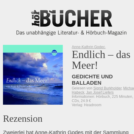
Anne-Kathrin Godec
,
Endlich – das
Meer!
GEDICHTE UND
BALLADEN
Gelesen von
Sigrid Burkholder
,
Micha
Habeck
,
Jan Josef Liefers
Informationen: Hörbuch, 225 Minuten,
CDs, 24.9 €
Verlag: Headroom
Rezension
Zweierlei hat Anne-Kathrin Godes mit der Sammlung