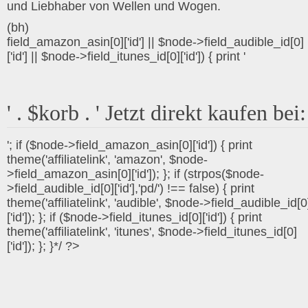
und Liebhaber von Wellen und Wogen.
(bh)
field_amazon_asin[0]['id'] || $node->field_audible_id[0]
['id'] || $node->field_itunes_id[0]['id']) { print '
' . $korb . ' Jetzt direkt kaufen bei:
'; if ($node->field_amazon_asin[0]['id']) { print
theme('affiliatelink', 'amazon', $node-
>field_amazon_asin[0]['id']); }; if (strpos($node-
>field_audible_id[0]['id'],'pd/') !== false) { print
theme('affiliatelink', 'audible', $node->field_audible_id[0
['id']); }; if ($node->field_itunes_id[0]['id']) { print
theme('affiliatelink', 'itunes', $node->field_itunes_id[0]
['id']); }; }*/ ?>