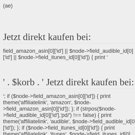
(ae)
Jetzt direkt kaufen bei:
field_amazon_asin[0]['id'] || $node->field_audible_id[0]
['id'] || $node->field_itunes_id[0]['id']) { print '
' . $korb . ' Jetzt direkt kaufen bei:
'; if ($node->field_amazon_asin[0]['id']) { print
theme('affiliatelink', 'amazon', $node-
>field_amazon_asin[0]['id']); }; if (strpos($node-
>field_audible_id[0]['id'],'pd/') !== false) { print
theme('affiliatelink', 'audible', $node->field_audible_id[0
['id']); }; if ($node->field_itunes_id[0]['id']) { print
theme('affiliatelink', 'itunes', $node->field_itunes_id[0]