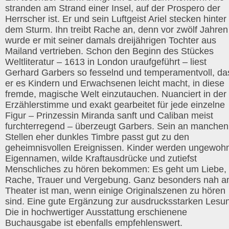
stranden am Strand einer Insel, auf der Prospero der
Herrscher ist. Er und sein Luftgeist Ariel stecken hinter
dem Sturm. Ihn treibt Rache an, denn vor zwölf Jahren
wurde er mit seiner damals dreijährigen Tochter aus
Mailand vertrieben. Schon den Beginn des Stückes
Weltliteratur – 1613 in London uraufgeführt – liest
Gerhard Garbers so fesselnd und temperamentvoll, da
er es Kindern und Erwachsenen leicht macht, in diese
fremde, magische Welt einzutauchen. Nuanciert in der
Erzählerstimme und exakt gearbeitet für jede einzelne
Figur – Prinzessin Miranda sanft und Caliban meist
furchterregend – überzeugt Garbers. Sein an manchen
Stellen eher dunkles Timbre passt gut zu den
geheimnisvollen Ereignissen. Kinder werden ungewoh
Eigennamen, wilde Kraftausdrücke und zutiefst
Menschliches zu hören bekommen: Es geht um Liebe,
Rache, Trauer und Vergebung. Ganz besonders nah 
Theater ist man, wenn einige Originalszenen zu hören
sind. Eine gute Ergänzung zur ausdrucksstarken Lesu
Die in hochwertiger Ausstattung erschienene
Buchausgabe ist ebenfalls empfehlenswert.