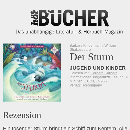
Barbara Kindermann
,
William
Shakespeare
Der Sturm
JUGEND UND KINDER
Gelesen von
Gerhard Garbers
Informationen: ungekürzte Lesung, 76
Minuten, 1 CDs, 14.95 €
Verlag: Hörcompany
Rezension
Ein tosender Sturm bringt ein Schiff zum Kentern. Alle