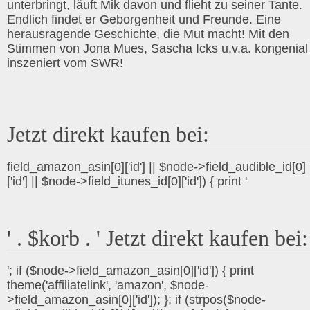
unterbringt, läuft Mik davon und flieht zu seiner Tante.
Endlich findet er Geborgenheit und Freunde. Eine
herausragende Geschichte, die Mut macht! Mit den
Stimmen von Jona Mues, Sascha Icks u.v.a. kongenial
inszeniert vom SWR!
Jetzt direkt kaufen bei:
field_amazon_asin[0]['id'] || $node->field_audible_id[0]
['id'] || $node->field_itunes_id[0]['id']) { print '
' . $korb . ' Jetzt direkt kaufen bei:
'; if ($node->field_amazon_asin[0]['id']) { print
theme('affiliatelink', 'amazon', $node-
>field_amazon_asin[0]['id']); }; if (strpos($node-