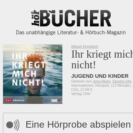
Mikael Engström
Ihr kriegt mic
nicht!
JUGEND UND KINDER
Gelesen von
Jona Mues
,
Sascha Icks
Informationen: Hörspiel, 113 Minuten, 
CDs, 12.99 €
Verlag: DAV
Eine Hörprobe abspielen