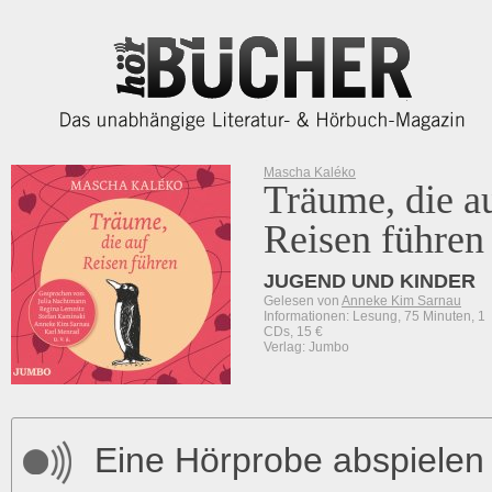
Mascha Kaléko
Träume, die a
Reisen führen
JUGEND UND KINDER
Gelesen von
Anneke Kim Sarnau
Informationen: Lesung, 75 Minuten, 1
CDs, 15 €
Verlag: Jumbo
Eine Hörprobe abspielen