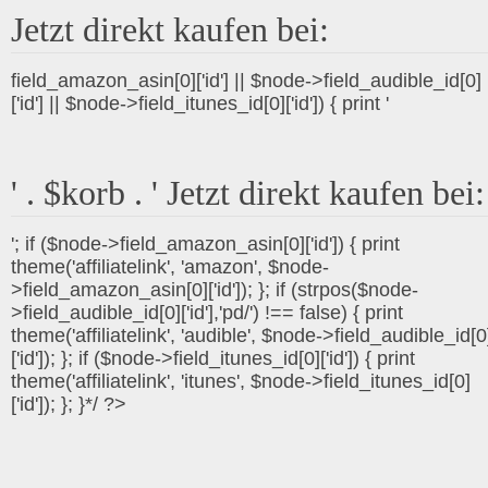
Jetzt direkt kaufen bei:
field_amazon_asin[0]['id'] || $node->field_audible_id[0]
['id'] || $node->field_itunes_id[0]['id']) { print '
' . $korb . ' Jetzt direkt kaufen bei:
'; if ($node->field_amazon_asin[0]['id']) { print
theme('affiliatelink', 'amazon', $node-
>field_amazon_asin[0]['id']); }; if (strpos($node-
>field_audible_id[0]['id'],'pd/') !== false) { print
theme('affiliatelink', 'audible', $node->field_audible_id[0
['id']); }; if ($node->field_itunes_id[0]['id']) { print
theme('affiliatelink', 'itunes', $node->field_itunes_id[0]
['id']); }; }*/ ?>