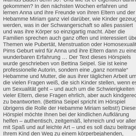
gekommen? In den nächsten Wochen erfahren und
lernen Anna und ihre Freunde von ihren Eltern und der
Hebamme Miriam ganz viel darüber, wie Kinder gezeu
werden, was in der Schwangerschaft so alles passiert
und was ihre Körper so einzigartig macht. Aber die
Familien sprechen auch ganz offen und interessiert üb
Themen wie Pubertät, Menstruation oder Homosexualit
Pims Geburt wird für Anna und ihre Eltern dann zu eine
wunderbaren Erfahrung … Der Text dieses Hörspiels
wurde geschrieben von Bettina Seipel. Sie ist keine
professionelle Autorin, sondern eine „ganz normale“
Hebamme und Mutter, die aus ihrer täglichen Arbeit u
die vielen Fragen weiß, die sich Kinder stellen, wenn e
um Sexualität geht – und auch um die Schwierigkeiten
vieler Eltern, diese Fragen ehrlich, aber auch kindgere
zu beantworten. (Bettina Seipel spricht im Hörspiel
übrigens die Rolle der Hebamme Miriam selbst!) Diese
Hörspiel möchte Ihnen bei der kindlichen Aufklärung
helfen – authentisch, zeitgemäß, lehrreich und vor all
mit Spaß und auf leichte Art – und es soll dazu beitrag
Ihrem Kind den Weg zu einem körperbejahenden,