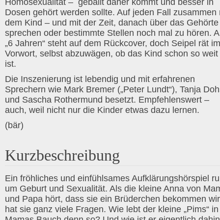
Homosexualität – geballt daher kommt und besser in
Dosen gehört werden sollte. Auf jeden Fall zusammen 
dem Kind – und mit der Zeit, danach über das Gehörte
sprechen oder bestimmte Stellen noch mal zu hören. 
„6 Jahren“ steht auf dem Rückcover, doch Seipel rät i
Vorwort, selbst abzuwägen, ob das Kind schon so weit
ist.
Die Inszenierung ist lebendig und mit erfahrenen
Sprechern wie Mark Bremer („Peter Lundt“), Tanja Do
und Sascha Rothermund besetzt. Empfehlenswert –
auch, weil nicht nur die Kinder etwas dazu lernen.
(bär)
Kurzbeschreibung
Ein fröhliches und einfühlsames Aufklärungshörspiel r
um Geburt und Sexualität. Als die kleine Anna von Ma
und Papa hört, dass sie ein Brüderchen bekommen wir
hat sie ganz viele Fragen. Wie lebt der kleine „Pims“ in
Mamas Bauch denn so? Und wie ist er eigentlich dahin