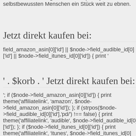
selbstbewussten Menschen ein Stück weit zu ebnen.
Jetzt direkt kaufen bei:
field_amazon_asin[0]['id'] || $node->field_audible_id[0]
['id'] || $node->field_itunes_id[0]['id']) { print '
' . $korb . ' Jetzt direkt kaufen bei:
'; if ($node->field_amazon_asin[0]['id']) { print
theme('affiliatelink', 'amazon', $node-
>field_amazon_asin[0]['id']); }; if (strpos($node-
>field_audible_id[0]['id'],'pd/') !== false) { print
theme('affiliatelink', 'audible', $node->field_audible_id[0
['id']); }; if ($node->field_itunes_id[0]['id']) { print
theme('affiliatelink', 'itunes', $node->field_itunes_id[0]