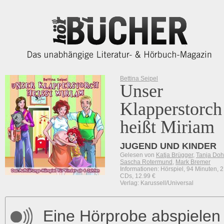
Bettina Seipel
Unser
Klapperstorch
heißt Miriam
JUGEND UND KINDER
Gelesen von
Katja Brügger
,
Tanja Do
Sascha Rotermund
,
Mark Bremer
Informationen: Hörspiel, 94 Minuten, 2
CDs, 12.99 €
Verlag: Karussell/Universal
Eine Hörprobe abspielen