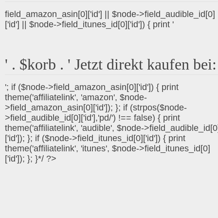
field_amazon_asin[0]['id'] || $node->field_audible_id[0]
['id'] || $node->field_itunes_id[0]['id']) { print '
' . $korb . ' Jetzt direkt kaufen bei:
'; if ($node->field_amazon_asin[0]['id']) { print
theme('affiliatelink', 'amazon', $node-
>field_amazon_asin[0]['id']); }; if (strpos($node-
>field_audible_id[0]['id'],'pd/') !== false) { print
theme('affiliatelink', 'audible', $node->field_audible_id[0
['id']); }; if ($node->field_itunes_id[0]['id']) { print
theme('affiliatelink', 'itunes', $node->field_itunes_id[0]
['id']); }; }*/ ?>