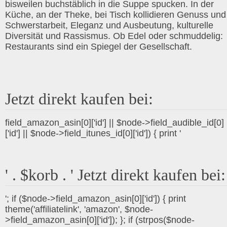
bisweilen buchstäblich in die Suppe spucken. In der
Küche, an der Theke, bei Tisch kollidieren Genuss und
Schwerstarbeit, Eleganz und Ausbeutung, kulturelle
Diversität und Rassismus. Ob Edel oder schmuddelig:
Restaurants sind ein Spiegel der Gesellschaft.
Jetzt direkt kaufen bei:
field_amazon_asin[0]['id'] || $node->field_audible_id[0]
['id'] || $node->field_itunes_id[0]['id']) { print '
' . $korb . ' Jetzt direkt kaufen bei:
'; if ($node->field_amazon_asin[0]['id']) { print
theme('affiliatelink', 'amazon', $node-
>field_amazon_asin[0]['id']); }; if (strpos($node-