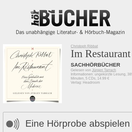
Christoph Ribbat
Im Restaurant
SACHHÖRBÜCHER
Gelesen von
Jürgen Tarrach
Informationen: ungekürzte Lesung, 38
Minuten, 5 CDs, 14.99 €
Verlag: Headroom
Eine Hörprobe abspielen