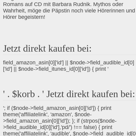
Romans auf CD mit Barbara Rudnik. Mythos oder
Wahrheit, möge die Päpstin noch viele Hörerinnen und
Hörer begeistern!
Jetzt direkt kaufen bei:
field_amazon_asin[0]['id'] || $node->field_audible_id[0]
['id'] || $node->field_itunes_id[0]['id']) { print '
' . $korb . ' Jetzt direkt kaufen bei:
'; if ($node->field_amazon_asin[0]['id']) { print
theme('affiliatelink', 'amazon', $node-
>field_amazon_asin[0]['id']); }; if (strpos($node-
>field_audible_id[0]['id'],'pd/') !== false) { print
theme('affiliatelink', 'audible', $node->field_audible_id[0