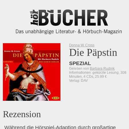
Donna W. Cross
Die Päpstin
SPEZIAL
Gelesen von
Barbara Rudnik
Informationen: gekürzte Lesung, 308
Minuten, 4 CDs, 25.99 €
Verlag: DAV
Rezension
Während die Hörspiel-Adaption durch großartige