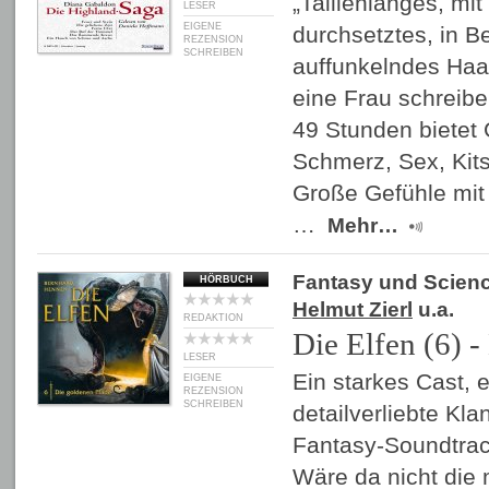
„Taillenlanges, mi
LESER
EIGENE
durchsetztes, in B
REZENSION
SCHREIBEN
auffunkelndes Haa
eine Frau schreib
49 Stunden bietet
Schmerz, Sex, Kit
Große Gefühle mit
…
Mehr…
Fantasy und Scienc
HÖRBUCH
Helmut Zierl
u.a.
REDAKTION
Die Elfen (6) 
LESER
Ein starkes Cast, 
EIGENE
REZENSION
SCHREIBEN
detailverliebte Kla
Fantasy-Soundtrack
Wäre da nicht die