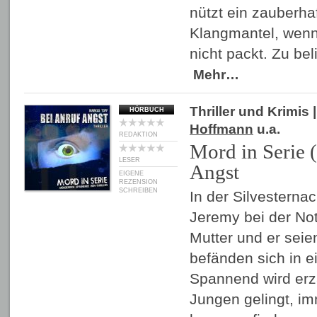
nützt ein zauberha
Klangmantel, wen
nicht packt. Zu be
Mehr…
Thriller und Krimis
|
HÖRBUCH
Hoffmann
u.a.
REDAKTION
Mord in Serie 
LESER
Angst
EIGENE
REZENSION
SCHREIBEN
In der Silvesternac
Jeremy bei der Not
Mutter und er seie
befänden sich in 
Spannend wird erz
Jungen gelingt, im