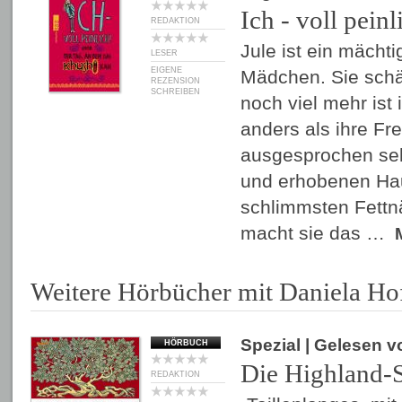
Ich - voll peinl
REDAKTION
Jule ist ein mächt
LESER
EIGENE
Mädchen. Sie schäm
REZENSION
SCHREIBEN
noch viel mehr ist 
anders als ihre Fre
ausgesprochen sel
und erhobenen Ha
schlimmsten Fettnä
macht sie das …
Weitere Hörbücher mit Daniela H
Spezial
| Gelesen 
HÖRBUCH
Die Highland-
REDAKTION