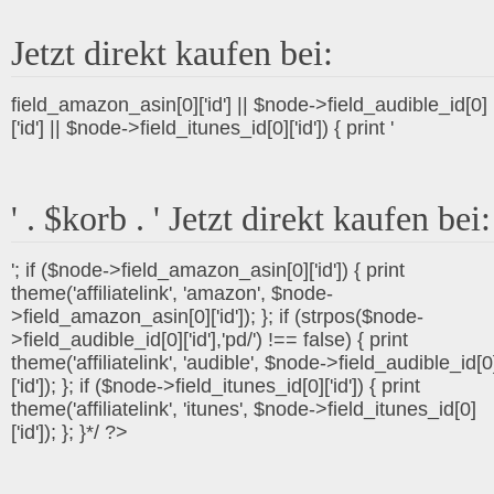
Jetzt direkt kaufen bei:
field_amazon_asin[0]['id'] || $node->field_audible_id[0]
['id'] || $node->field_itunes_id[0]['id']) { print '
' . $korb . ' Jetzt direkt kaufen bei:
'; if ($node->field_amazon_asin[0]['id']) { print
theme('affiliatelink', 'amazon', $node-
>field_amazon_asin[0]['id']); }; if (strpos($node-
>field_audible_id[0]['id'],'pd/') !== false) { print
theme('affiliatelink', 'audible', $node->field_audible_id[0
['id']); }; if ($node->field_itunes_id[0]['id']) { print
theme('affiliatelink', 'itunes', $node->field_itunes_id[0]
['id']); }; }*/ ?>