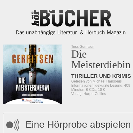
Tess Gerritsen
Die
Meisterdiebin
THRILLER UND KRIMIS
Gelesen von
Michael Hansonis
Informationen: gekürzte Lesung, 409
Minuten, 6 CDs, 18 €
Verlag: HarperCollins
Eine Hörprobe abspielen