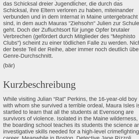
das Schicksal dreier Jugendlicher, die durch das
Schicksal, ihre Eltern verloren zu haben, miteinander
verbunden und in dem Internat in Maine untergebracht
sind, in dem auch Mauras "Ziehsohn" Julien zur Schul
geht. Doch der Zufluchtsort für junge Opfer brutaler
Verbrechen (gefördert durch Mitglieder des "Mephisto
Clubs") scheint zu einer tödlichen Falle zu werden. Nic
der beste Teil der Reihe, aber immer noch deutlich übe
Genre-Durchschnitt.
(bär)
Kurzbeschreibung
While visiting Julian “Rat” Perkins, the 16-year-old boy
with whom she survived a terrible ordeal, Maura Isles i
startled to learn that all the students at Evensong are
survivors of violence. Isolated in the Maine wilderness,
the boarding school teaches its students the science a
investigative skills needed for a high-level crimefighting
career. Meanwhile in Boston, Detective Jane Rizzoli