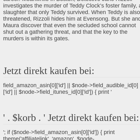
investigates the murder of Teddy Clock’s foster family, 
slaughter that only Teddy survived. When Teddy is also
threatened, Rizzoli hides him at Evensong. But she an
Maura discover that even the secluded school cannot
shut out a gathering threat, and that the key to the
murders is within its gates.
Jetzt direkt kaufen bei:
field_amazon_asin[0]['id'] || $node->field_audible_id[0]
['id'] || $node->field_itunes_id[0]['id']) { print '
' . $korb . ' Jetzt direkt kaufen bei:
'; if ($node->field_amazon_asin[0]['id']) { print
theme('affiliatelink', 'amazon', $node-