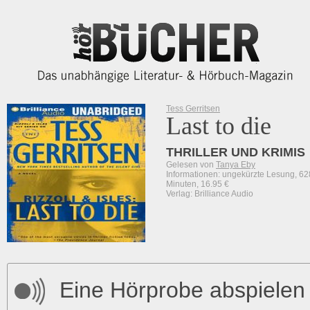
Tess Gerritsen
Last to die
THRILLER UND KRIMIS
Gelesen von
Tanya Eby
Informationen: ungekürzte Lesung, 62
Minuten, 16.95 €
Verlag: Brilliance Audio
Eine Hörprobe abspielen