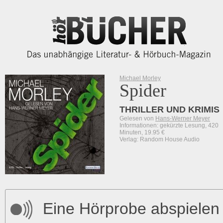
Michael Morley
Spider
THRILLER UND KRIMIS
Gelesen von
Hans-Werner Meyer
Informationen: gekürzte Lesung, 420
Minuten, 19.95 €
Verlag: Random House Audio
Eine Hörprobe abspielen