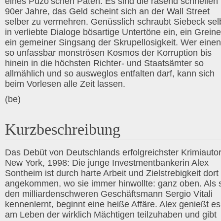
eines Puzo’schen Paten. Es sind die rasend schnellen
90er Jahre, das Geld scheint sich an der Wall Street
selber zu vermehren. Genüsslich schraubt Siebeck sel
in verliebte Dialoge bösartige Untertöne ein, ein Greine
ein gemeiner Singsang der Skrupellosigkeit. Wer einen
so unfassbar monströsen Kosmos der Korruption bis
hinein in die höchsten Richter- und Staatsämter so
allmählich und so ausweglos entfalten darf, kann sich
beim Vorlesen alle Zeit lassen.
(be)
Kurzbeschreibung
Das Debüt von Deutschlands erfolgreichster Krimiautor
New York, 1998: Die junge Investmentbankerin Alex
Sontheim ist durch harte Arbeit und Zielstrebigkeit dort
angekommen, wo sie immer hinwollte: ganz oben. Als 
den milliardenschweren Geschäftsmann Sergio Vitali
kennenlernt, beginnt eine heiße Affäre. Alex genießt es
am Leben der wirklich Mächtigen teilzuhaben und gibt