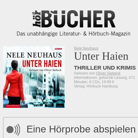
Nele Neuhaus
Unter Haien
THRILLER UND KRIMIS
Gelesen von
Oliver Siebeck
Informationen: gekürzte Lesung, 471
Minuten, 6 CDs, 19.99 €
Verlag: Hörbuch Hamburg
Eine Hörprobe abspielen