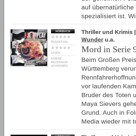
auf übernatürliche
spezialisiert ist. 
Thriller und Krimis
|
HÖRBUCH
Wunder
u.a.
REDAKTION
Mord in Serie
LESER
Beim Großen Prei
EIGENE
REZENSION
SCHREIBEN
Württemberg verun
Rennfahrerhoffnun
vor laufenden Kame
Bruder des Toten u
Maya Sievers gehe
Grund. Auch in Fo
Media wieder mit 