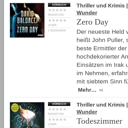
Thriller und Krimis
|
HÖRBUCH
Wunder
REDAKTION
Zero Day
LESER
Der neueste Held 
1 REZENSION
heißt John Puller,
beste Ermittler der
hochdekorierter A
Einsätzen im Irak 
im Nehmen, erfah
mit siebtem Sinn f
Mehr…
Thriller und Krimis
|
HÖRBUCH
Wunder
REDAKTION
Todeszimmer
LESER