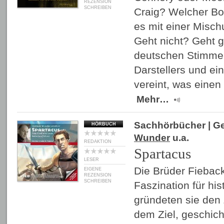
REZENSION
SCHREIBEN
Craig? Welcher Bo
es mit einer Misch
Geht nicht? Geht g
deutschen Stimme 
Darstellers und ei
vereint, was eine
Mehr…
Sachhörbücher
| G
HÖRBUCH
Wunder
u.a.
REDAKTION
Spartacus
LESER
Die Brüder Fieback
EIGENE
REZENSION
SCHREIBEN
Faszination für his
gründeten sie den 
dem Ziel, geschich