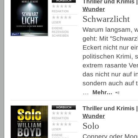
Thriller und Krimis
|
HÖRBUCH
Wunder
REDAKTION
Schwarzlicht
LESER
Warum langsam, w
EIGENE
REZENSION
SCHREIBEN
geht: Mit "Schwarzli
Eckert nicht nur e
politischen Krimi,
extrem rasante Ve
das nicht nur auf i
sondern auch auf 
…
Mehr…
Thriller und Krimis
|
HÖRBUCH
Wunder
REDAKTION
Solo
LESER
Connery oder Moo
EIGENE