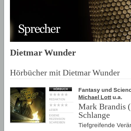
Dietmar Wunder
Hörbücher mit Dietmar Wunder
Fantasy und Scienc
HÖRBUCH
Michael Lott
u.a.
REDAKTION
Mark Brandis (
LESER
Schlange
EIGENE
REZENSION
SCHREIBEN
Tiefgreifende Ver