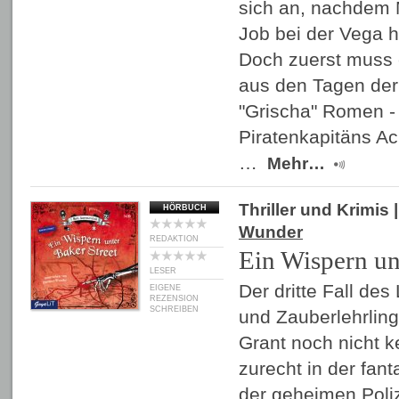
sich an, nachdem 
Job bei der Vega 
Doch zuerst muss 
aus den Tagen der 
"Grischa" Romen -
Piratenkapitäns A
…
Mehr…
Thriller und Krimis
|
HÖRBUCH
Wunder
REDAKTION
Ein Wispern un
LESER
Der dritte Fall de
EIGENE
REZENSION
SCHREIBEN
und Zauberlehrling
Grant noch nicht ke
zurecht in der fant
der geheimen Polize