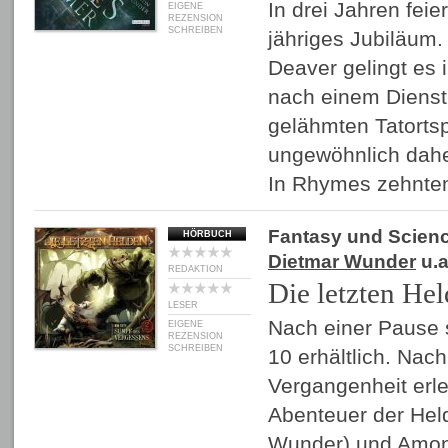
In drei Jahren fei
EIGENE
REZENSION
SCHREIBEN
jähriges Jubiläum.
Deaver gelingt es 
nach einem Dienstu
gelähmten Tatortsp
ungewöhnlich dah
In Rhymes zehntem
Fantasy und Scienc
HÖRBUCH
Dietmar Wunder
u.a
REDAKTION
Die letzten Hel
LESER
Nach einer Pause 
EIGENE
REZENSION
SCHREIBEN
10 erhältlich. Nac
Vergangenheit erle
Abenteuer der Hel
Wunder) und Amon