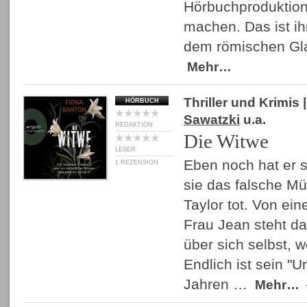
Hörbuchproduktion
machen. Das ist ih
dem römischen Gla
Mehr…
Thriller und Krimis
|
HÖRBUCH
Sawatzki
u.a.
REDAKTION
Die Witwe
LESER
Eben noch hat er s
1 REZENSION
sie das falsche Müs
Taylor tot. Von ein
Frau Jean steht da
über sich selbst, we
Endlich ist sein "U
Jahren …
Mehr…