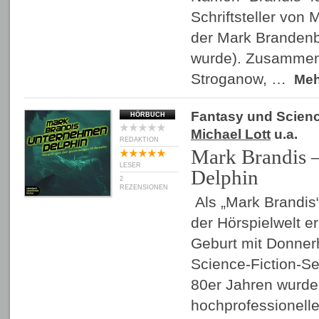
Schriftsteller von
der Mark Brandenb
wurde). Zusammen
Stroganow, …
Me
Fantasy und Scienc
HÖRBUCH
Michael Lott
u.a.
REDAKTION
Mark Brandis 
LESER
Delphin
2
REZENSIONEN
Als „Mark Brandis“
der Hörspielwelt er
Geburt mit Donnerh
Science-Fiction-Se
80er Jahren wurde 
hochprofessionell