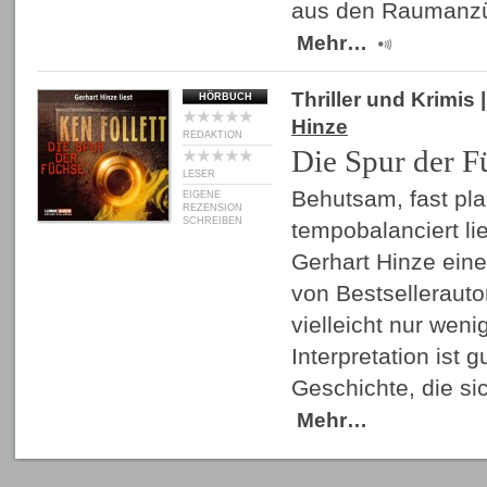
aus den Raumanzü
Mehr…
Thriller und Krimis
|
HÖRBUCH
Hinze
REDAKTION
Die Spur der F
LESER
Behutsam, fast p
EIGENE
REZENSION
SCHREIBEN
tempobalanciert li
Gerhart Hinze ein
von Bestsellerautor
vielleicht nur wen
Interpretation ist g
Geschichte, die si
Mehr…