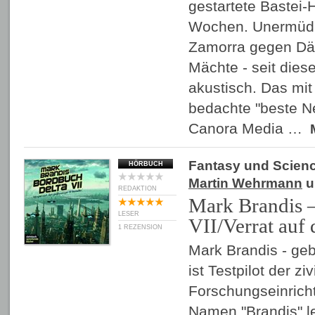
gestartete Bastei-H
Wochen. Unermüdli
Zamorra gegen D
Mächte - seit die
akustisch. Das mi
bedachte "beste 
Canora Media …
Fantasy und Scienc
HÖRBUCH
Martin Wehrmann
u
REDAKTION
Mark Brandis 
LESER
VII/Verrat auf
1 REZENSION
Mark Brandis - geb
ist Testpilot der ziv
Forschungseinric
Namen "Brandis" le