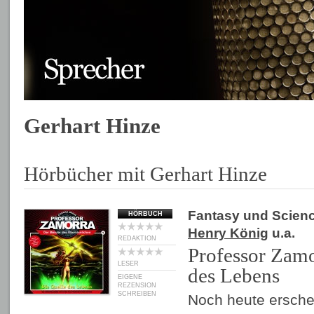
Gerhart Hinze
Hörbücher mit Gerhart Hinze
Fantasy und Scienc
HÖRBUCH
Henry König
u.a.
REDAKTION
Professor Zamo
LESER
des Lebens
EIGENE
REZENSION
SCHREIBEN
Noch heute erschei