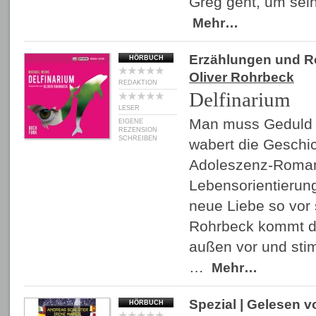
Greg geht, um sei
Mehr…
Erzählungen und 
HÖRBUCH
Oliver Rohrbeck
REDAKTION
Delfinarium
LESER
Man muss Geduld 
EIGENE
REZENSION
SCHREIBEN
wabert die Geschic
Adoleszenz-Roman
Lebensorientierun
neue Liebe so vor 
Rohrbeck kommt dam
außen vor und stim
…
Mehr…
Spezial
| Gelesen 
HÖRBUCH