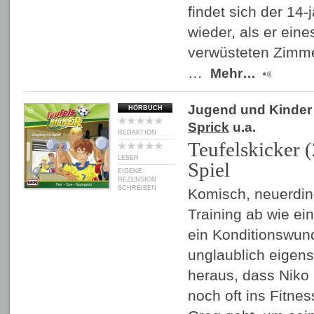
findet sich der 14-
wieder, als er ein
verwüsteten Zimme
…
Mehr…
Jugend und Kinder
HÖRBUCH
Sprick
u.a.
REDAKTION
Teufelskicker 
LESER
Spiel
EIGENE
REZENSION
SCHREIBEN
Komisch, neuerdin
Training ab wie ein
ein Konditionswund
unglaublich eigensi
heraus, dass Niko
noch oft ins Fitne