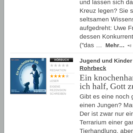
und lassen sich d
Kreuz legen? Sie s
seltsamen Wissensc
aufgedreht: Uwe Fr
dessen Konkurrent
("das …
Mehr…
Jugend und Kinder
HÖRBUCH
Rohrbeck
REDAKTION
Ein knochenhar
LESER
ich half, Gott z
EIGENE
REZENSION
SCHREIBEN
Gibt es eine noch 
einen Jungen? Mar
Der ist zwar nur e
Terrarium einer g
Tierhandlung, aber 