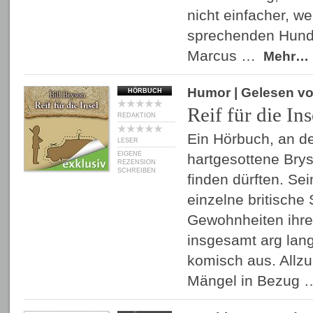
nicht einfacher, w
sprechenden Hund
Marcus …
Mehr…
Humor
| Gelesen v
HÖRBUCH
Reif für die Ins
REDAKTION
Ein Hörbuch, an d
LESER
EIGENE
hartgesottene Bry
REZENSION
SCHREIBEN
finden dürften. Se
einzelne britische
Gewohnheiten ihre
insgesamt arg lan
komisch aus. Allzu 
Mängel in Bezug