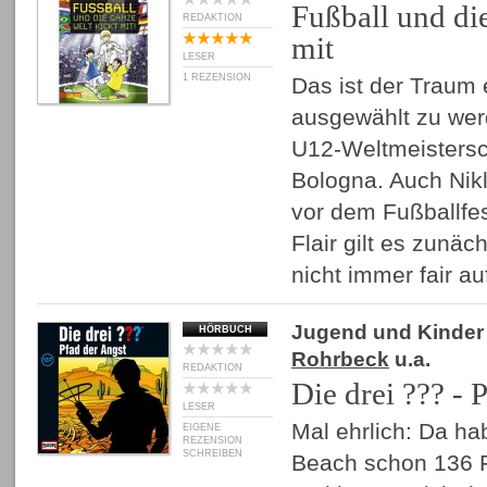
Fußball und di
REDAKTION
mit
LESER
1 REZENSION
Das ist der Traum 
ausgewählt zu wer
U12-Weltmeistersch
Bologna. Auch Nikl
vor dem Fußballfes
Flair gilt es zunäc
nicht immer fair a
Jugend und Kinder
HÖRBUCH
Rohrbeck
u.a.
REDAKTION
Die drei ??? - 
LESER
Mal ehrlich: Da ha
EIGENE
REZENSION
SCHREIBEN
Beach schon 136 F