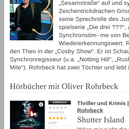
„Sesamstraße“ auf und sy
Zeichentrickdrachen Gris
seine Sprechrolle des Jus
spielserie „Die drei ???“,
Synchronstim- me von Ben
Wiedererkennungswert. 
den Theo in der „Cosby Show“. Er ist Scha
Synchronregisseur (u.a. „Notting Hill“, „Ru
Mile“). Rohrbeck hat zwei Töchter und lebt i
Hörbücher mit Oliver Rohrbeck
Thriller und Krimis
|
HÖRBUCH
Rohrbeck
REDAKTION
Shutter Island
LESER
2