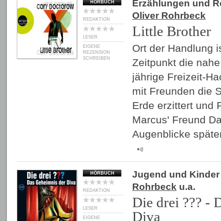
Erzählungen und 
HÖRBUCH
Oliver Rohrbeck
REDAKTION
Little Brother
LESER
Ort der Handlung i
EIGENE
REZENSION
SCHREIBEN
Zeitpunkt die nahe
jährige Freizeit-H
mit Freunden die Sc
Erde erzittert und 
Marcus' Freund Darr
Augenblicke späte
Jugend und Kinder
HÖRBUCH
Rohrbeck
u.a.
REDAKTION
Die drei ??? -
LESER
Diva
EIGENE