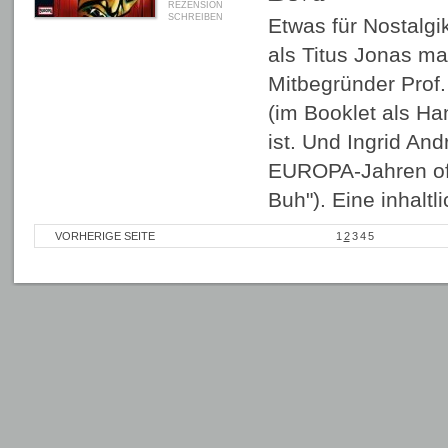
REZENSION
SCHREIBEN
Etwas für Nostalgik
als Titus Jonas m
Mitbegründer Prof
(im Booklet als Ha
ist. Und Ingrid And
EUROPA-Jahren oft
Buh"). Eine inhalt
VORHERIGE SEITE
1
2
3
4
5