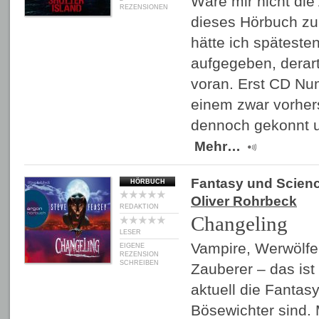
Wäre mir nicht die
REZENSIONEN
dieses Hörbuch zu
hätte ich späteste
aufgegeben, derart
voran. Erst CD Nu
einem zwar vorher
dennoch gekonnt 
Mehr…
Fantasy und Scienc
HÖRBUCH
Oliver Rohrbeck
REDAKTION
Changeling
LESER
Vampire, Werwölf
EIGENE
REZENSION
SCHREIBEN
Zauberer – das ist
aktuell die Fantas
Bösewichter sind. 