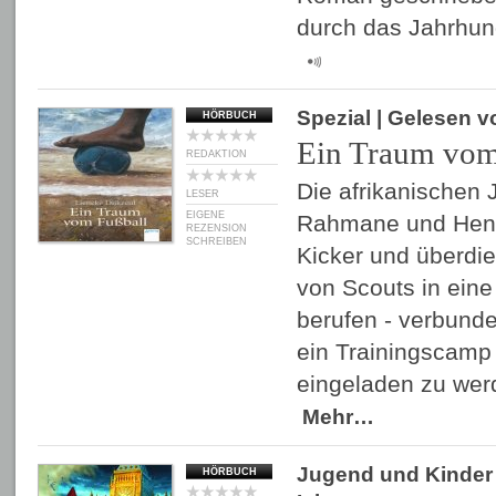
durch das Jahrhund
Spezial
| Gelesen 
HÖRBUCH
Ein Traum vom
REDAKTION
Die afrikanischen 
LESER
EIGENE
Rahmane und Henri,
REZENSION
SCHREIBEN
Kicker und überdie
von Scouts in ein
berufen - verbunde
ein Trainingscamp 
eingeladen zu wer
Mehr…
Jugend und Kinder
HÖRBUCH