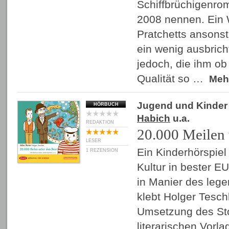
Schiffbrüchigenro
2008 nennen. Ein 
Pratchetts ansons
ein wenig ausbrich
jedoch, die ihm ob 
Qualität so …
Meh
Jugend und Kinder
HÖRBUCH
Habich
u.a.
REDAKTION
20.000 Meilen
LESER
Ein Kinderhörspiel
1 REZENSION
Kultur in bester E
in Manier des lege
klebt Holger Tesch
Umsetzung des Sto
literarischen Vorla