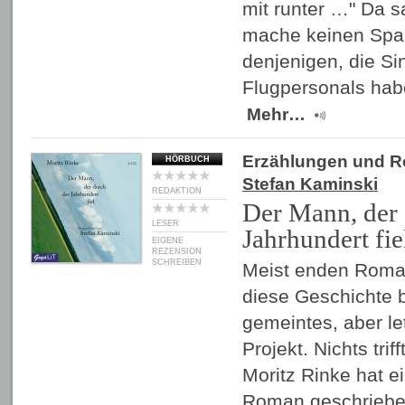
mit runter …" Da s
mache keinen Spa
denjenigen, die Si
Flugpersonals habe
Mehr…
Erzählungen und 
HÖRBUCH
Stefan Kaminski
REDAKTION
Der Mann, der 
LESER
Jahrhundert fie
EIGENE
REZENSION
SCHREIBEN
Meist enden Roman
diese Geschichte b
gemeintes, aber let
Projekt. Nichts trif
Moritz Rinke hat e
Roman geschrieben