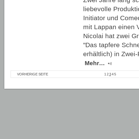
liebevolle Produkti
Initiator und Com
mit Lappan einen V
Nicolai hat zwei G
"Das tapfere Schne
erhältlich) in Zwe
Mehr…
VORHERIGE SEITE
1
2
3
4
5