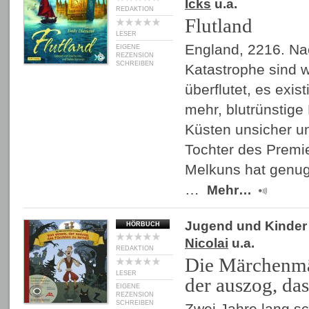
Icks
u.a.
REDAKTION
Flutland
LESER
England, 2216. Na
EIGENE
REZENSION
SCHREIBEN
Katastrophe sind w
überflutet, es exist
mehr, blutrünstige
Küsten unsicher un
Tochter des Premie
Melkuns hat genug
…
Mehr…
Jugend und Kinder
HÖRBUCH
Nicolai
u.a.
REDAKTION
Die Märchenmä
LESER
der auszog, das
EIGENE
REZENSION
SCHREIBEN
Zwei Jahre lang s