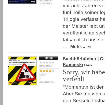
REZENSION
SCHREIBEN
vor acht Jahren ve
fünf Teile seiner l
Trilogie verfasst 
der Meister lebt u
veröffentlichte se
tatsächlich aus sei
…
Mehr…
Sachhörbücher
| G
HÖRBUCH
Kaminski
u.a.
REDAKTION
Sorry, wir hab
LESER
verfehlt
2
REZENSIONEN
"Momentan ist der 
Aber Sie müssen si
den Sesseln festhal