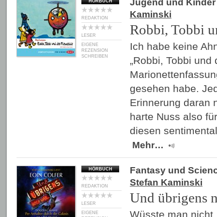
Jugend und Kinder
HÖRBUCH
Kaminski
REDAKTION
Robbi, Tobbi u
LESER
Ich habe keine Ahn
EIGENE
REZENSION
SCHREIBEN
„Robbi, Tobbi und 
Marionettenfassu
gesehen habe. Jede
Erinnerung daran n
harte Nuss also fü
diesen sentimenta
Mehr…
Fantasy und Scienc
HÖRBUCH
Stefan Kaminski
REDAKTION
Und übrigens 
LESER
Wüsste man nicht
EIGENE