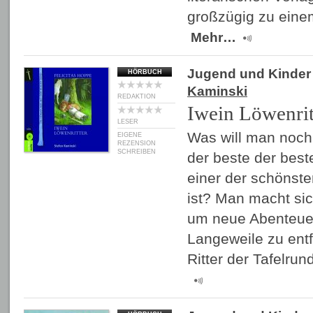
großzügig zu eine
Mehr…
Jugend und Kinder
HÖRBUCH
Kaminski
REDAKTION
Iwein Löwenrit
LESER
Was will man noch
EIGENE
REZENSION
SCHREIBEN
der beste der beste
einer der schönste
ist? Man macht sic
um neue Abenteue
Langeweile zu entf
Ritter der Tafelru