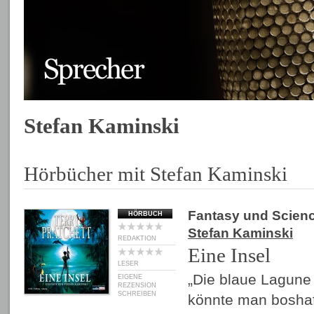
Stefan Kaminski
Hörbücher mit Stefan Kaminski
Fantasy und Scienc
HÖRBUCH
Stefan Kaminski
REDAKTION
Eine Insel
LESER
„Die blaue Lagune 
EIGENE
REZENSION
SCHREIBEN
könnte man boshaf