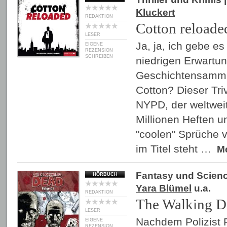
Kluckert
REDAKTION
Cotton reloade
LESER
Ja, ja, ich gebe es 
EIGENE
REZENSION
SCHREIBEN
niedrigen Erwartu
Geschichtensamml
Cotton? Dieser Tr
NYPD, der weltwei
Millionen Heften 
"coolen" Sprüche v
im Titel steht …
M
Fantasy und Scienc
HÖRBUCH
Yara Blümel
u.a.
REDAKTION
The Walking D
LESER
Nachdem Polizist 
EIGENE
REZENSION