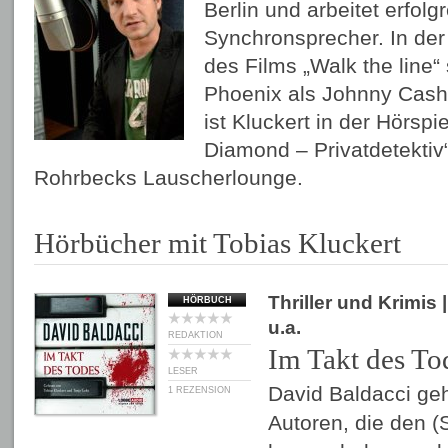
Berlin und arbeitet erfolgr
Synchronsprecher. In de
des Films „Walk the line“
Phoenix als Johnny Cash
ist Kluckert in der Hörspi
Diamond – Privatdetektiv“
Rohrbecks Lauscherlounge.
Hörbücher mit Tobias Kluckert
Thriller und Krimis
|
HÖRBUCH
u.a.
REDAKTION
Im Takt des To
LESER
David Baldacci gehö
1 REZENSION
Autoren, die den 