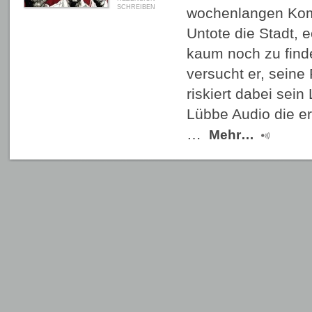
SCHREIBEN
wochenlangen Kom
Untote die Stadt,
kaum noch zu find
versucht er, seine
riskiert dabei sein
Lübbe Audio die er
…
Mehr…