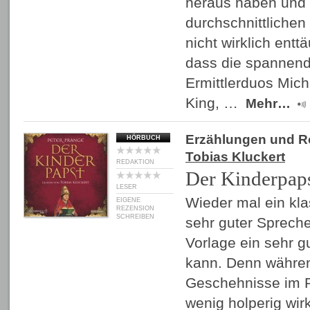
heraus haben und 
durchschnittlichen 
nicht wirklich ent
dass die spannen
Ermittlerduos Mic
King, …
Mehr…
Erzählungen und 
HÖRBUCH
Tobias Kluckert
REDAKTION
Der Kinderpap
LESER
Wieder mal ein klas
EIGENE
REZENSION
SCHREIBEN
sehr guter Spreche
Vorlage ein sehr 
kann. Denn währen
Geschehnisse im 
wenig holperig wirk