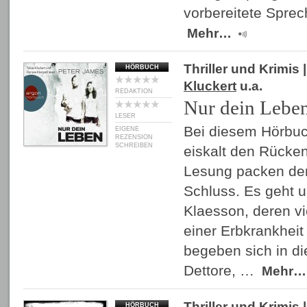
vorbereitete Spre
Mehr…
Thriller und Krimis
|
HÖRBUCH
Kluckert
u.a.
REDAKTION
Nur dein Lebe
LESER
Bei diesem Hörbuc
EIGENE
REZENSION
SCHREIBEN
eiskalt den Rücken
Lesung packen de
Schluss. Es geht 
Klaesson, deren vi
einer Erbkrankheit 
begeben sich in d
Dettore, …
Mehr…
Thriller und Krimis
|
HÖRBUCH