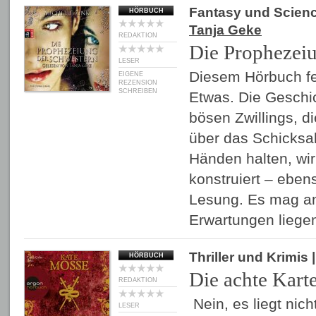
Fantasy und Scienc
HÖRBUCH
Tanja Geke
REDAKTION
Die Prophezei
LESER
Diesem Hörbuch fe
EIGENE
REZENSION
SCHREIBEN
Etwas. Die Geschi
bösen Zwillings, d
über das Schicksal
Händen halten, wi
konstruiert – eben
Lesung. Es mag a
Erwartungen lieg
Thriller und Krimis
|
HÖRBUCH
Die achte Kart
REDAKTION
Nein, es liegt nic
LESER