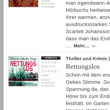
EIGENE
man irgendwann d
REZENSION
SCHREIBEN
Hörbuchs herbeiseh
ihrer warmen, anz
ausdrucksstarken S
Scarlett Johansson
dass man das Ende
…
Mehr…
Thriller und Krimis
|
HÖRBUCH
Rettungslos
REDAKTION
Schon mit dem erst
LESER
EIGENE
Gekes Stimme. Sofo
REZENSION
SCHREIBEN
Spannung da, das 
Hörer bis zum End
festhält. Im Garte