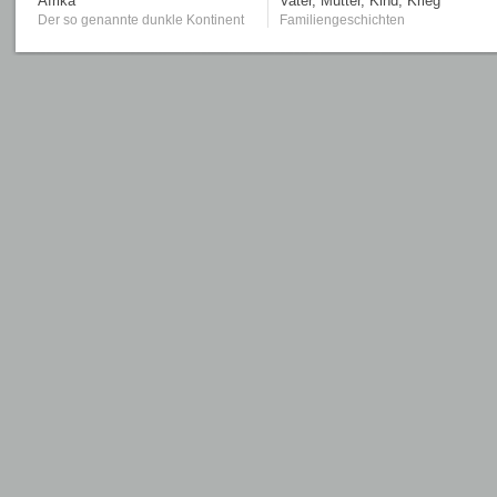
Afrika
Vater, Mutter, Kind, Krieg
Der so genannte dunkle Kontinent
Familiengeschichten