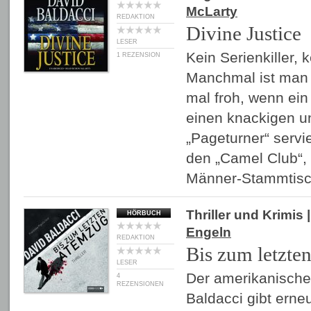
McLarty
REDAKTION
Divine Justice
LESER
Kein Serienkiller,
1 REZENSION
Manchmal ist man a
mal froh, wenn ein
einen knackigen u
„Pageturner“ servi
den „Camel Club“,
Männer-Stammtisc
Thriller und Krimis
|
HÖRBUCH
Engeln
REDAKTION
Bis zum letzte
LESER
Der amerikanische 
4
REZENSIONEN
Baldacci gibt erneu