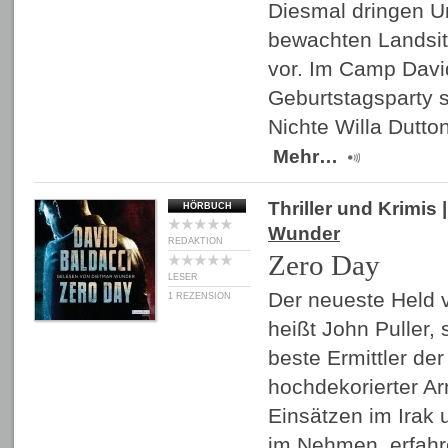
Diesmal dringen 
bewachten Landsit
vor. Im Camp David
Geburtstagsparty s
Nichte Willa Dutto
Mehr…
Thriller und Krimis
|
HÖRBUCH
Wunder
REDAKTION
Zero Day
LESER
Der neueste Held 
1 REZENSION
heißt John Puller,
beste Ermittler der
hochdekorierter A
Einsätzen im Irak 
im Nehmen, erfah