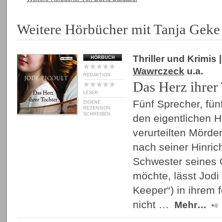
Weitere Hörbücher mit Tanja Geke
Thriller und Krimis
|
HÖRBUCH
Wawrczeck
u.a.
REDAKTION
Das Herz ihrer
LESER
Fünf Sprecher, fün
EIGENE
REZENSION
SCHREIBEN
den eigentlichen 
verurteilten Mörde
nach seiner Hinric
Schwester seines 
möchte, lässt Jodi 
Keeper“) in ihrem
nicht …
Mehr…