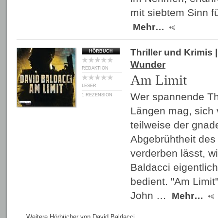
mit siebtem Sinn f
Mehr…
Thriller und Krimis
|
HÖRBUCH
Wunder
REDAKTION
Am Limit
LESER
Wer spannende Thr
1 REZENSION
Längen mag, sich 
teilweise der gnad
Abgebrühtheit des
verderben lässt, w
Baldacci eigentlic
bedient. "Am Limit"
John …
Mehr…
Weitere Hörbücher von David Baldacci