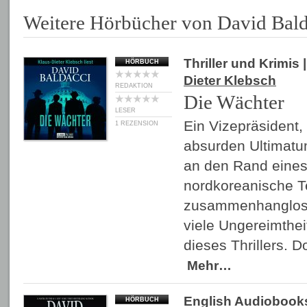
Weitere Hörbücher von David Bald
Thriller und Krimis
|
HÖRBUCH
Dieter Klebsch
REDAKTION
Die Wächter
LESER
Ein Vizepräsident,
1 REZENSION
absurden Ultimatum
an den Rand eines 
nordkoreanische Te
zusammenhanglos 
viele Ungereimthei
dieses Thrillers. 
Mehr…
English Audiobook
HÖRBUCH