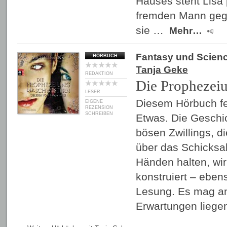
Hauses steht Lisa 
fremden Mann geg
sie …
Mehr…
Fantasy und Scienc
HÖRBUCH
Tanja Geke
REDAKTION
Die Prophezei
LESER
Diesem Hörbuch fe
EIGENE
REZENSION
SCHREIBEN
Etwas. Die Geschi
bösen Zwillings, d
über das Schicksal
Händen halten, wi
konstruiert – eben
Lesung. Es mag a
Erwartungen lieg