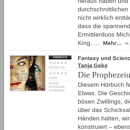
heraus haben und 
durchschnittlichen 
nicht wirklich ent
dass die spannen
Ermittlerduos Mic
King, …
Mehr…
Fantasy und Scienc
HÖRBUCH
Tanja Geke
REDAKTION
Die Prophezei
LESER
Diesem Hörbuch fe
EIGENE
REZENSION
SCHREIBEN
Etwas. Die Geschi
bösen Zwillings, d
über das Schicksal
Händen halten, wi
konstruiert – eben