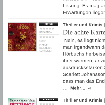
Lesung. Es mag a
Erwartungen lieg
Thriller und Krimis
|
HÖRBUCH
Die achte Kart
REDAKTION
Nein, es liegt nic
LESER
EIGENE
man irgendwann d
REZENSION
SCHREIBEN
Hörbuchs herbeiseh
ihrer warmen, anz
ausdrucksstarken S
Scarlett Johansson
dass man das Ende
…
Mehr…
Thriller und Krimis
|
HÖRBUCH