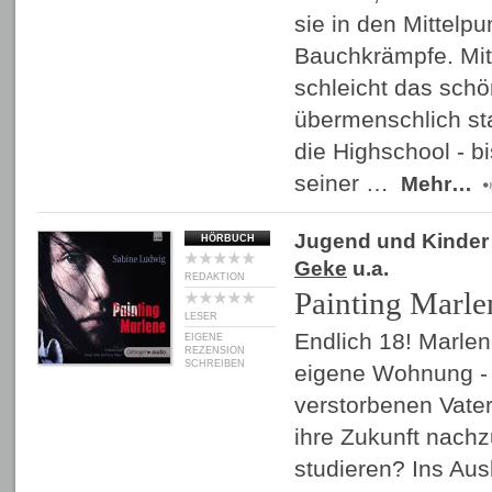
sie in den Mittelp
Bauchkrämpfe. Mi
schleicht das sch
übermenschlich s
die Highschool - b
seiner …
Mehr…
Jugend und Kinder
HÖRBUCH
Geke
u.a.
REDAKTION
Painting Marle
LESER
Endlich 18! Marlene
EIGENE
REZENSION
SCHREIBEN
eigene Wohnung - d
verstorbenen Vater
ihre Zukunft nachz
studieren? Ins Au