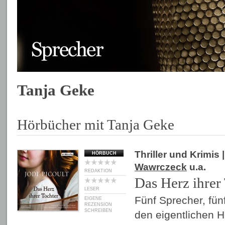
Tanja Geke
Hörbücher mit Tanja Geke
Thriller und Krimis
|
HÖRBUCH
Wawrczeck
u.a.
REDAKTION
Das Herz ihrer
LESER
Fünf Sprecher, fün
EIGENE
REZENSION
SCHREIBEN
den eigentlichen 