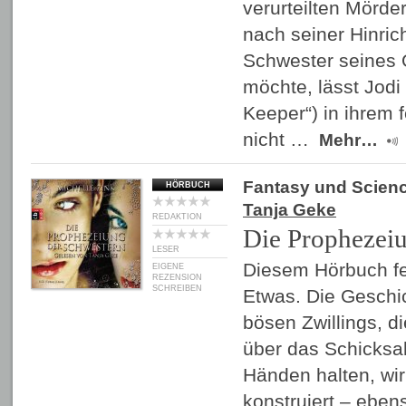
verurteilten Mörde
nach seiner Hinric
Schwester seines 
möchte, lässt Jodi 
Keeper“) in ihrem
nicht …
Mehr…
Fantasy und Scienc
HÖRBUCH
Tanja Geke
REDAKTION
Die Prophezei
LESER
Diesem Hörbuch fe
EIGENE
REZENSION
SCHREIBEN
Etwas. Die Geschi
bösen Zwillings, d
über das Schicksal
Händen halten, wi
konstruiert – eben