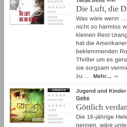
REDAKTION
Die Luft, die D
LESER
Was wäre wenn … 
EIGENE
REZENSION
SCHREIBEN
nicht so harmlos 
kleinen Rest Urang
hat die Amerikaner
beklemmenden Rom
Thriller um es gen
sie sorgsam verm
zu …
Mehr…
Jugend und Kinder
HÖRBUCH
Geke
REDAKTION
Göttlich verd
LESER
Die 16-jährige Hel
EIGENE
REZENSION
SCHREIBEN
nennen, wäre unte