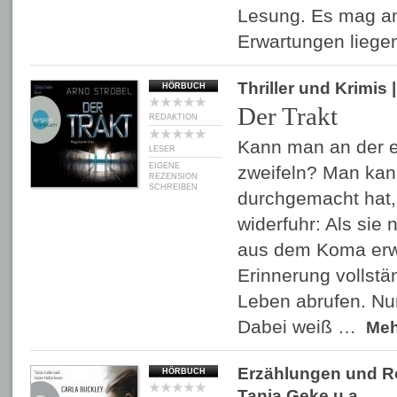
Lesung. Es mag a
Erwartungen lieg
Thriller und Krimis
|
HÖRBUCH
Der Trakt
REDAKTION
Kann man an der e
LESER
EIGENE
zweifeln? Man ka
REZENSION
SCHREIBEN
durchgemacht hat, 
widerfuhr: Als sie
aus dem Koma erwa
Erinnerung vollstän
Leben abrufen. Nur
Dabei weiß …
Me
Erzählungen und 
HÖRBUCH
Tanja Geke
u.a.