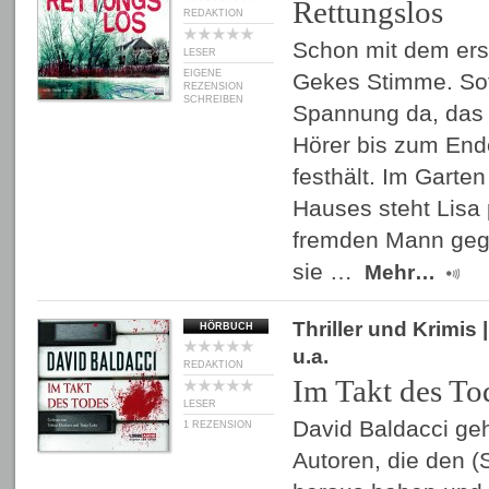
Rettungslos
REDAKTION
Schon mit dem erst
LESER
EIGENE
Gekes Stimme. Sofo
REZENSION
SCHREIBEN
Spannung da, das 
Hörer bis zum End
festhält. Im Garte
Hauses steht Lisa 
fremden Mann geg
sie …
Mehr…
Thriller und Krimis
|
HÖRBUCH
u.a.
REDAKTION
Im Takt des To
LESER
David Baldacci gehö
1 REZENSION
Autoren, die den 